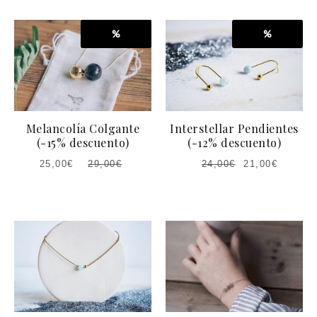
%
%
Melancolía Colgante
Interstellar Pendientes
(-15% descuento)
(-12% descuento)
25,00
€
29,00
€
24,00
€
21,00
€
EL
EL
PRECIO
PRECIO
ACTUAL
ORIGINAL
ES:
ERA:
25,00€.
29,00€.