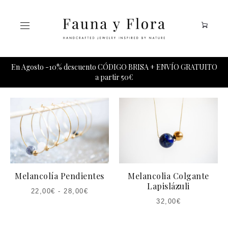
Tu carrito esta vacio.
En Agosto -10% descuento CÓDIGO BRISA + ENVÍO GRATUITO
a partir 50€
Melancolía Pendientes
Melancolia Colgante
Lapislázuli
22,00
€
-
28,00
€
32,00
€