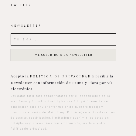
TWITTER
NEWSLETTER
Acepto la
y recibir la
POLÍTICA DE PRIVACIDAD
Newsletter con información de Fauna y Flora por vía
electrónica.
Los datos facilitada serán tratados por el responsable de la
web Fauna y Flora Inspired by Nature S.L. y únicamente se
emplearán para enviar información de nuestro trabajo y
productos a través de Mailchimp. Podrás ejercer tus derechos
de acceso, rectificación, limitación y suprimir los datos en
hola@faunayflora.es
. Para más información, visita nuestra
Política de privacidad
.