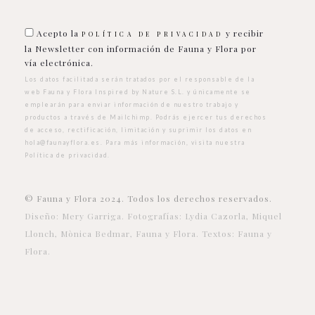
Acepto la
y recibir
POLÍTICA DE PRIVACIDAD
la Newsletter con información de Fauna y Flora por
vía electrónica.
Los datos facilitada serán tratados por el responsable de la
web Fauna y Flora Inspired by Nature S.L. y únicamente se
emplearán para enviar información de nuestro trabajo y
productos a través de Mailchimp. Podrás ejercer tus derechos
de acceso, rectificación, limitación y suprimir los datos en
hola@faunayflora.es
. Para más información, visita nuestra
Política de privacidad
.
© Fauna y Flora 2024. Todos los derechos reservados.
Diseño: Mery Garriga. Fotografías: Lydia Cazorla, Miquel
Llonch, Mònica Bedmar, Fauna y Flora. Textos: Fauna y
Flora.