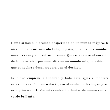
Como si nos hubiéramos despertado en un mundo mágico, la
nieve lo ha transformado todo, el paisaje, la luz, los sonidos,
nuestra casa y a nosotros mismos. Quizás sea ese el encanto
de la nieve: vivir por unos días en un mundo mágico sabiendo
que el hechizo desaparecerá con el deshielo.
La nieve empieza a fundirse y toda esta agua alimentará
estas tierras. El blanco dará paso al verde de las hojas y así
esta primavera la Garrotxa volverá a brotar de nuevo con su
verde brillante.