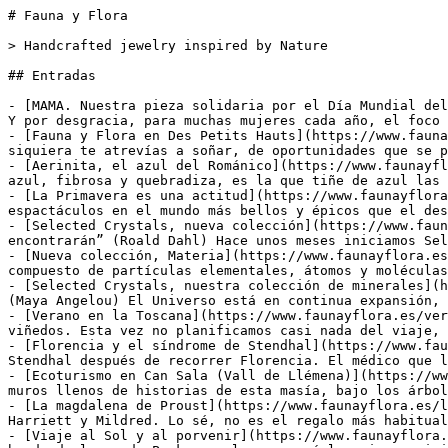
# Fauna y Flora

> Handcrafted jewelry inspired by Nature

## Entradas

- [MAMA. Nuestra pieza solidaria por el Día Mundial del Cáncer de Mama](https://www.faunayflora.es/mama/): El pecho es símbolo de lo femenino, también de vida y amor. Y por desgracia, para muchas mujeres cada año, el foco de una dura enfermedad, el cáncer de...
- [Fauna y Flora en Des Petits Hauts](https://www.faunayflora.es/des-petits-hauts/): Hoy va de sueños cumplidos, de premios al trabajo bien hecho con los que ni siquiera te atrevías a soñar, de oportunidades que se presentan sin avisar y que...
- [Aerinita, el azul del Románico](https://www.faunayflora.es/aerinita-azul-romanico-mnac/): aerinita - del griego 'aerinos' que significa 'azul cielo' Esta piedra azul, fibrosa y quebradiza, es la que tiñe de azul las pinturas murales románicas de...
- [La Primavera es una actitud](https://www.faunayflora.es/coleccion-materia-primavera/): Cheers for spring, for life, for a growing soul (Sylvia Plath) Hay pocos espactáculos en el mundo más bellos y épicos que el despertar de la primavera....
- [Selected Crystals, nueva colección](https://www.faunayflora.es/selected-crystals-minerales-nueva-coleccion/): “Aquellos que no creen en la magia jamás la encontrarán” (Roald Dahl) Hace unos meses iniciamos Selected Crystals con la idea de compartir una visión...
- [Nueva colección, Materia](https://www.faunayflora.es/coleccion-materia/): Si pudieras viajar hacia tu interior verías un cielo plagado de estrellas, un universo compuesto de partículas elementales, átomos y moléculas orbitando...
- [Selected Crystals, nuestra colección de minerales](https://www.faunayflora.es/selected-crystals-minerales/): “Nothing can dim the light which shines from within” (Maya Angelou) El Universo está en continua expansión, en el Cosmos nada se mantiene inmutable con...
- [Verano en la Toscana](https://www.faunayflora.es/verano-en-la-toscana/): Llegamos a la Toscana sin otro plan que recorrer las carreteras secundarias entre campos y viñedos. Esta vez no planificamos casi nada del viaje, en realidad...
- [Florencia y el síndrome de Stendhal](https://www.faunayflora.es/florencia-y-el-sindrome-de-stendhal/): Taquicárdico, mareado y agotado, así se sintió el pobre Stendhal después de recorrer Florencia. El médico que le atendió le tomó el pulso y la...
- [Ecoturismo en Can Sala (Vall de Llémena)](https://www.faunayflora.es/dia-9-ecoturismo-en-mas-can-sala/): El paraíso está aquí, en mitad de la naturaleza, entre los muros llenos de historias de esta masía, bajo los árboles, en el agua fresca de la balsa, en el...
- [La magdalena de Proust](https://www.faunayflora.es/la-magdalena-de-proust-viaje-a-la-infancia/): El día que Tom cumplió dos años le regalamos dos gallinas, Harriett y Mildred. Lo sé, no es el regalo más habitual para un niño que cumple 2 años pero...
- [Viaje al Sol y al porvenir](https://www.faunayflora.es/viaje-al-sol-sonda-parker/): Este verano, gracias a la NASA, emprenderemos un viaje de 7 años rumbo al Sol a bordo de la sonda Parker en la que será la primera misión especial que...
- [Cumplir, cultivar, celebrar](https://www.faunayflora.es/cumpleanos_en_la_granja/): Nuestro pequeño Tom cumplió 2 años el pasado mes de Marzo. Hace tiempo escuché decir a un experto en Inteligencia Emocional que nuestra verdadera esencia...
- [Stephen Hawking: Recuerda mirar arriba, a las estrellas](https://www.faunayflora.es/stephen-hawking-recuerda-mirar-arriba-a-las-estrellas/): "Recuerda mirar arriba, a las estrellas, y no abajo, a tus pies.  Intenta encontrar el sentido a lo que ves y pregúntate qué es lo que hace que el Universo...
- [La blanca Garrotxa](https://www.faunayflora.es/blanca-garrotxa-nevada/): "La primera nevada no es solo un evento, es un evento mágico. Te acuestas en un mundo y despiertas en otro completamente distinto, y si esto no es magia...
- [&#8220;Tú formas partes del Cosmos y el Cosmos forma parte de ti&#8221; ](https://www.faunayflora.es/tu-formas-partes-del-cosmos-y-el-cosmos-forma-parte-de-ti/): Esta bella frase de Carl Sagan ha sido mi guía este año y me ha ayudado a vivir conectada conmigo misma y con la naturaleza en los momentos felices, pero...
- [Nueva colección ‘Cosmos’](https://www.faunayflora.es/coleccion_cosmos/): “Y tú que te sientes tan pequeña cuando estás rodeada de gente y tan frágil cuando contemplas el cielo plagado de estrellas ni siquiera sospechas lo...
- [Un espacio de inspiración](https://www.faunayflora.es/dia-1-un-espacio-de-inspiracion/): Hoy es un día especial para nosotros. Y es que empezamos una nueva aventura: ponemos en marcha el Journal de Fauna y Flora. Se trata de un nuevo espacio más...

## Páginas

- [Joyas Personalizadas](https://www.faunayflora.es/joyas-personalizas/): Joyas Personalizadas, un detalle único Elige tu piedra favorita entre nuestras piedras preciosas y semipreciosas, piedras natales y gemas en todos los colores...
- [](https://www.faunayflora.es/piedras-naturales/): Joyas con piedras naturales, elige la que mejor encaja con tu momento Elige tu piedra favorita entre nuestras piedras preciosas y semipreciosas, piedras...
- [](https://www.faunayflora.es/guia-regalos/): GUÍA DE REGALOS FAUNA Y FLORA: Encuentra la joya perfecta Con nuestra GUÍA DE REGALOS te ayudamos a encontrar la joya perfecta para regalar. Todas nuestras...
- [Colección 2025. “Jardín Interior”](https://www.faunayflora.es/coleccion-2025-jardin-interior/): Hay un jardín que florece en silencio, dentro de nosotras. Un lugar íntimo, hecho de luz, raíces profundas y brotes nuevos.Esta colección nace ahí, en ese...
- [Colección 2024. “IRIS”](https://www.faunayflora.es/coleccion-2024-iris/): Siete piezas luminosas y llenas de color. Juntas, forman IRIS, nuestra nueva colección cápsula.Piedras naturales en una gama cromática bellísima que abarca...
- [Colección 2023. “Stardust Melody”](https://www.faunayflora.es/coleccion-2023-stardust-melody/): But that was long ago, and now my consolation is in the stardust of a song. STARDUST. Hoagy Carmichael, 1930 Nuestra nueva colección es una antigua melodía...
- [Colección 2022. “Voyage à la Lune”](https://www.faunayflora.es/coleccion-2022-voyage-a-la-lune/): "Cuanto más oscura es la noche, más brillan las estrellas" FYODOR DOSTOEVSKYEn estos tiempos oscuros nuestra colección VOYAGE  À LA LUNE es un viaje a la...
- [Colección 2021. “Astrum in Corpore”](https://www.faunayflora.es/coleccion-2021-astrum-in-corpore/): "Allí está todo lo que necesitas, sol, luna y estrellas pues la luz que anhelas habita en tu interior" HERMANN HESSENuestra nueva colección ASTRUM IN...
- [Colección Cápsula 2021. &#8216;Primavera&#8217;](https://www.faunayflora.es/coleccion-2021-primavera/): No hay señal más segura de la renovación del mundo que la llegada de la Primavera ni llamada más clara a la vida que el estallido en flores de la...
- [Colección Cápsula. &#8220;Zodíaco&#8221;](https://www.faunayflora.es/coleccion-zodiaco/): Desde el principio de los tiempos los hombres siempre han mirado hacia el cielo tratando de dar explicación al macrocosmos que se dibujaba sobre sus cabezas,...
- [Colección 2019. “Vida”](https://www.faunayflora.es/coleccion-2019-vida/): Somos un pequeño eslabón de una enorme cadena que atraviesa el Tiempo, transportando a través de las generaciones algo único y extraordinario en el...
- [Colección 2018. “Materia”](https://www.faunayflora.es/coleccion-2018-materia/): Si pudieras viajar hacia tu interior verías un cielo plagado de estrellas, un universo compuesto de partículas elementales, átomos y moléculas orbitando...
- [Selected Crystals](https://www.faunayflora.es/selected-crystals/): 'Selected Crystals' es nuestra pequeña colección de minerales, seleccionados especialmente por nosotros, uno a uno, para traer belleza a tu hogar pero...
- [Colección 2017. “Cosmos”](https://www.faunayflora.es/coleccion-2017-cosmos/): Y tú que te sientes tan pequeña cuando estás rodeada de gente y tan frágil cuando contemplas el cielo plagado de estrellas ni siquiera sospechas lo...
- [Home New](https://www.faunayflora.es/): ...
- [Colección 2015. &#8220;San Juan Islands&#8221;](https://www.faunayflora.es/coleccion-2015-san-juan-islands/): Los atardeceres son mágicos en Islas San Juan. La luz rosada tiñe el cielo y el mar espeso mientras las orcas que allí viven en libertad cruzan la bahía...
- [Colecciones Anteriores](https://www.faunayflora.es/colecciones-anteriores/)
- [Colección 2014. &#8220;Nature&#8221;](https://www.faunayflora.es/coleccion-2014-nature/): La Naturaleza inspira nuestros diseños a través de formas orgánicas y materiales naturales como la madera, los minerales o los metales. Colores suaves y...
- [Colección 2015. &#8220;Galaxia&#8221;](https://www.faunayflora.es/coleccion-2015-galaxia/): "Somos polvo de estrellas" (Carl Sagan) Esta frase del astrónomo Carl Sagan inspira nuestra colección más galáctica a través de piezas que están...
- [Prensa](https://www.faunayflora.es/prensa/)
- [Colección 2016. “Moon”](https://www.faunayflora.es/coleccion-2016-moon/): En este universo infinito poblado por billones de estrellas dos de ellas orbitan la una alrededor de la otra, atraídas por la fuerzade un amor que dura...
- [Puntos de Venta](https://www.faunayflora.es/puntos-de-venta-3/): Nobel Vinte Rúa da Rosa, 23 (Santiago de Compostela) &nbsp; Donna Accesorios C/ Santa Barberá, 4 (Elche) La Casa Azul C/ Colón, 3 (Villajoyosa) Silvia Soler...
- [Packaging sostenible](https://www.faunayflora.es/packaging/): Nos gusta cuidar de los detalles y del medioambiente Todo nuestro packaging es ecológico y 100% biodegradable. Las cajitas de nuestras piezas se fabrican en...
- [Contacta](https://www.faunayflora.es/contacta/)
- [Consejos de cuidado de nuestras joyas](https://www.faunayflora.es/cuidado/): &nbsp; Con estos simples cuidados tus piezas Fauna y Flora podrán durar mucho más tiempo en buen estado: &nbsp; MANTÉN TUS PIEZAS PROTEGIDAS DE LA...
- [Shop](https://www.faunayflora.es/shop/)
- [Journal](https://ww