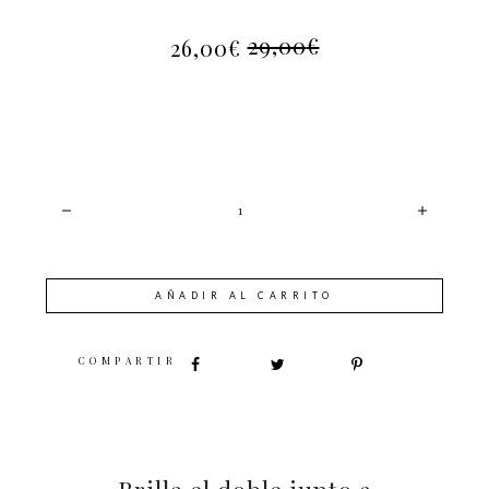
29,00
€
26,00
€
EL
EL
PRECIO
PRECIO
ACTUAL
ORIGINAL
ES:
ERA:
26,00€.
29,00€.
CANTIDAD
AÑADIR AL CARRITO
SHARE