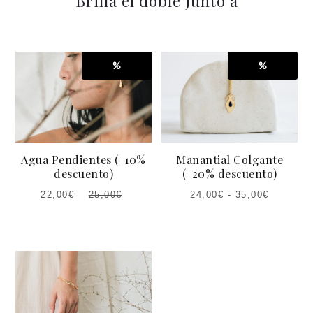
Brilla el doble junto a
%
%
Agua Pendientes (-10%
Manantial Colgante
descuento)
(-20% descuento)
22,00
€
24,00
€
-
35,00
€
25,00
€
EL
EL
PRECIO
PRECIO
ACTUAL
ORIGINAL
ES:
ERA:
22,00€.
25,00€.