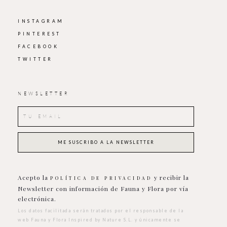
INSTAGRAM
PINTEREST
FACEBOOK
TWITTER
NEWSLETTER
Acepto la
y recibir la
POLÍTICA DE PRIVACIDAD
Newsletter con información de Fauna y Flora por vía
electrónica.
Los datos facilitada serán tratados por el responsable de la
web Fauna y Flora Inspired by Nature S.L. y únicamente se