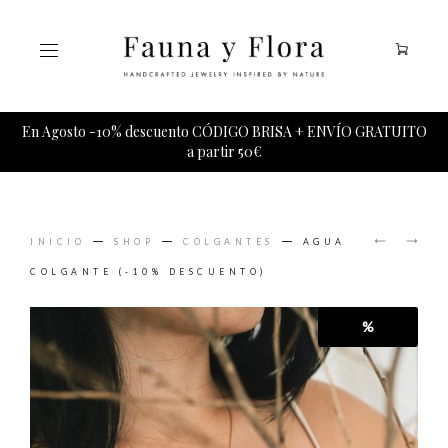
Tu carrito esta vacio.
En Agosto -10% descuento CÓDIGO BRISA + ENVÍO GRATUITO
a partir 50€
PRODUCT
AGUA
BIG
NAVIGAT
INICIO
SHOP
COLGANTES
AGUA
PENDIE
BANG
(-10%
ANILLO
COLGANTE (-10% DESCUENTO)
DESCUE
%