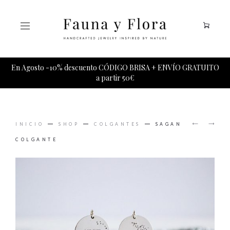
Tu carrito esta vacio.
En Agosto -10% descuento CÓDIGO BRISA + ENVÍO GRATUITO
a partir 50€
PRODUCT
HOLOCE
HORUS
NAVIGAT
INICIO
SHOP
COLGANTES
SAGAN
PENDIE
PULSER
COLGANTE