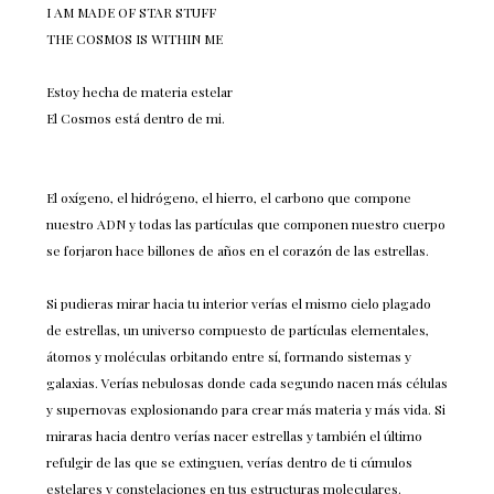
I AM MADE OF STAR STUFF
THE COSMOS IS WITHIN ME
Estoy hecha de materia estelar
El Cosmos está dentro de mi.
El oxígeno, el hidrógeno, el hierro, el carbono que compone
nuestro ADN y todas las partículas que componen nuestro cuerpo
se forjaron hace billones de años en el corazón de las estrellas.
Si pudieras mirar hacia tu interior verías el mismo cielo plagado
de estrellas, un universo compuesto de partículas elementales,
átomos y moléculas orbitando entre sí, formando sistemas y
galaxias. Verías nebulosas donde cada segundo nacen más células
y supernovas explosionando para crear más materia y más vida. Si
miraras hacia dentro verías nacer estrellas y también el último
refulgir de las que se extinguen, verías dentro de ti cúmulos
estelares y constelaciones en tus estructuras moleculares.