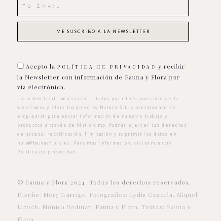
Acepto la
y recibir
POLÍTICA DE PRIVACIDAD
la Newsletter con información de Fauna y Flora por
vía electrónica.
Los datos facilitada serán tratados por el responsable de la
web Fauna y Flora Inspired by Nature S.L. y únicamente se
emplearán para enviar información de nuestro trabajo y
productos a través de Mailchimp. Podrás ejercer tus derechos
de acceso, rectificación, limitación y suprimir los datos en
hola@faunayflora.es
. Para más información, visita nuestra
Política de privacidad
.
© Fauna y Flora 2024. Todos los derechos reservados.
Diseño: Mery Garriga. Fotografías: Lydia Cazorla, Miquel
Llonch, Mònica Bedmar, Fauna y Flora. Textos: Fauna y
Flora.