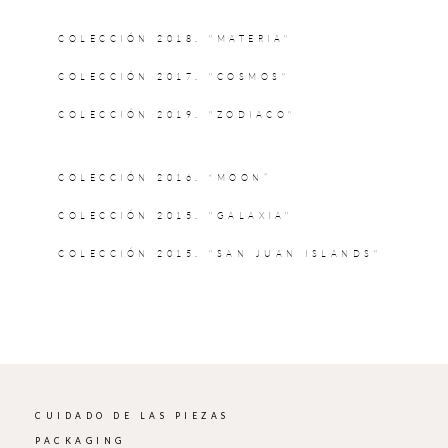
COLECCIÓN 2018. "MATERIA"
COLECCIÓN 2017. "COSMOS"
COLECCIÓN 2019. "ZODIACO"
COLECCIÓN 2016. “MOON”
COLECCIÓN 2015. "GALAXIA"
COLECCIÓN 2015. "SAN JUAN ISLANDS"
CUIDADO DE LAS PIEZAS
PACKAGING