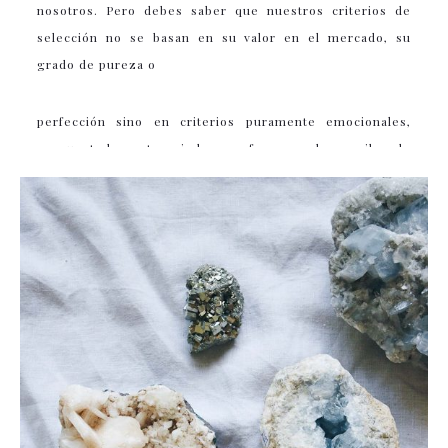
nosotros. Pero debes saber que nuestros criterios de
selección no se basan en su valor en el mercado, su
grado de pureza o
perfección sino en criterios puramente emocionales,
porque todas estas piedras se formaron hace miles de
años y la naturaleza las ha hecho a todas únicas. Una
burbuja de aire atrapada, una grieta interior, cada uno de
sus rasgos nos explica su propia historia.
Creemos en el poder y la belleza de los materiales
naturales para ayudarnos a conectar con nuestro hogar,
con nosotros mismos y con la Naturaleza. Y creemos
firmemente en el bienestar que nos aporta rodearnos de
objetos especiales que nos brinden pequeños momentos
de felicidad.