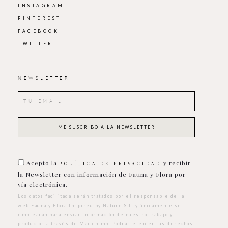
INSTAGRAM
PINTEREST
FACEBOOK
TWITTER
NEWSLETTER
Acepto la
y recibir
POLÍTICA DE PRIVACIDAD
la Newsletter con información de Fauna y Flora por
vía electrónica.
Los datos facilitada serán tratados por el responsable de la
web Fauna y Flora Inspired by Nature S.L. y únicamente se
emplearán para enviar información de nuestro trabajo y
productos a través de Mailchimp. Podrás ejercer tus derechos