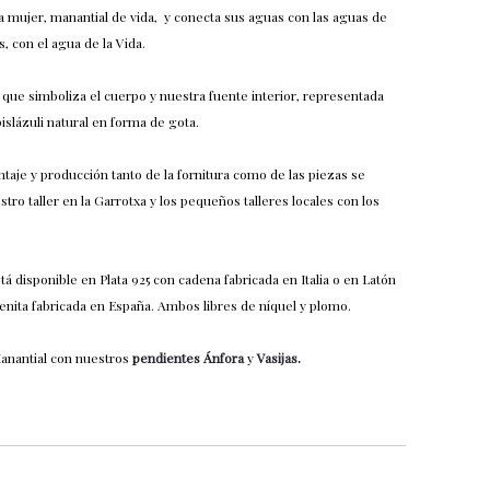
la mujer, manantial de vida, y conecta sus aguas con las aguas de
s, con el agua de la Vida.
ue simboliza el cuerpo y nuestra fuente interior, representada
slázuli natural en forma de gota.
taje y producción tanto de la fornitura como de las piezas se
tro taller en la Garrotxa y los pequeños talleres locales con los
tá disponible en Plata 925 con cadena fabricada en Italia o en Latón
enita fabricada en España. Ambos libres de níquel y plomo.
anantial con nuestros
pendientes Ánfora
y
Vasijas
.