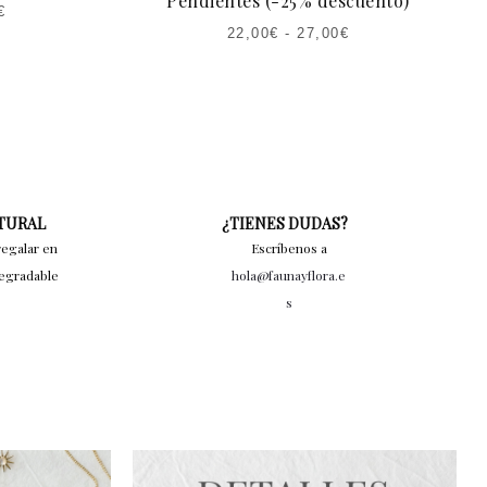
Pendientes (-25% descuento)
€
22,00
€
-
27,00
€
ATURAL
¿TIENES DUDAS?
regalar en
Escríbenos a
degradable
hola@faunayflora.e
s