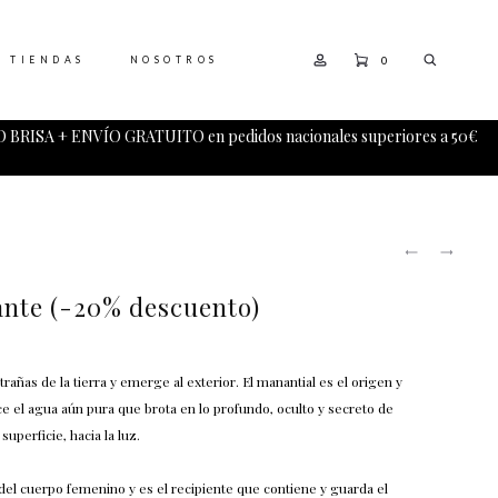
0
TIENDAS
NOSOTROS
 BRISA + ENVÍO GRATUITO en pedidos nacionales superiores a 50€
PRODUCT
VASIJAS
LUZ
NAVIGATI
COLGANT
DE
(-25%
LUNA
ante (-20% descuento)
DESCUEN
PENDIEN
ntrañas de la tierra y emerge al exterior. El manantial es el origen y
e el agua aún pura que brota en lo profundo, oculto y secreto de
 superficie, hacia la luz.
del cuerpo femenino y es el recipiente que contiene y guarda el