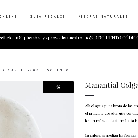
ONLINE
GUÍA REGALOS
PIEDRAS NATURALES
ecíbelo en Septiembre y aprovecha nuestro -10% DESCUENTO CÓDIGO
Tu carrito esta vacio.
COLGANTE (-20% DESCUENTO)
Manantial Colg
%
Allí el agua pura brota de las e
el principio creador que conduc
las entrañas de la tierra hacia la
La ánfora simboliza las formas 