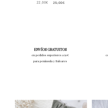
22,00
€
25,00
€
EL
EL
PRECIO
PRECIO
ACTUAL
ORIGINAL
ES:
ERA:
22,00€.
25,00€.
ENVÍOS GRATUITOS
en pedidos superiores a 50€
c
para península y Baleares