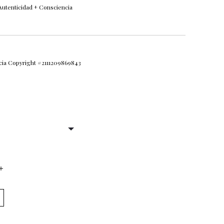
Autenticidad + Consciencia
ncia Copyright #2111209869843
DAD