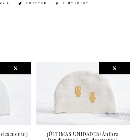
BOOK
TWITTER
PINTEREST
%
%
% descuento)
¡ÚLTIMAS UNIDADES! Ánfora