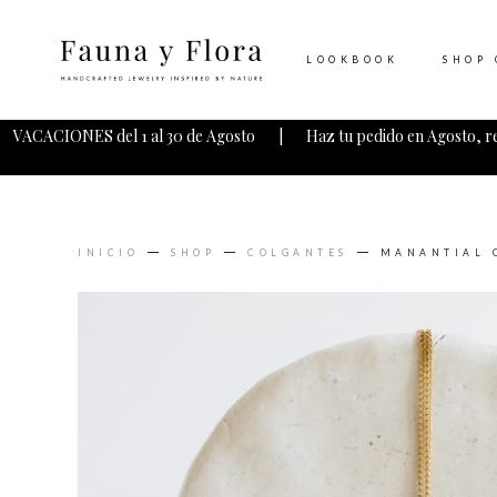
LOOKBOOK
SHOP 
VACACIONES del 1 al 30 de Agosto | Haz tu pedido en Agosto, r
INICIO
SHOP
COLGANTES
MANANTIAL 