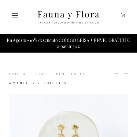
Tu carrito esta vacio.
En Agosto -10% descuento CÓDIGO BRISA + ENVÍO GRATUITO
a partir 50€
PRODUCT
MIRA
CASIOP
NAVIGAT
INICIO
SHOP
PENDIENTES
PENDIE
COLLAR
DE
AMANECER PENDIENTES
PIEDRA
LUNA