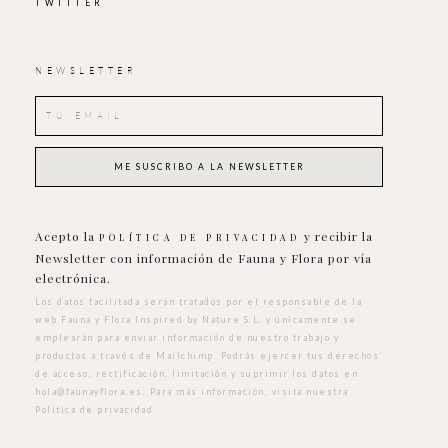
TWITTER
NEWSLETTER
Acepto la
y recibir la
POLÍTICA DE PRIVACIDAD
Newsletter con información de Fauna y Flora por vía
electrónica.
Los datos facilitada serán tratados por el responsable de la
web Fauna y Flora Inspired by Nature S.L. y únicamente se
emplearán para enviar información de nuestro trabajo y
productos a través de Mailchimp. Podrás ejercer tus derechos
de acceso, rectificación, limitación y suprimir los datos en
hola@faunayflora.es
. Para más información, visita nuestra
Política de privacidad
.