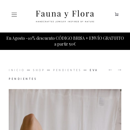
Tu carrito esta vacio.
En Agosto -10% descuento CÓDIGO BRISA + ENVÍO GRATUITO
a partir 50€
PRODUCT
DESEO
DUERME
NAVIGAT
INICIO
SHOP
PENDIENTES
EVA
COLGAN
PENDIE
PENDIENTES