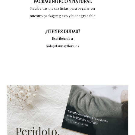
PACKAGING ECO Y NATURAL
Recibe tus piezas listas para regalar en
nuestro packaging eco y biodegradable
¿TIENES DUDAS?
Escríbenos a
hola@faunayflora.es