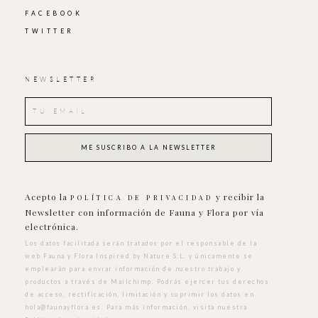
FACEBOOK
TWITTER
NEWSLETTER
Acepto la
y recibir la
POLÍTICA DE PRIVACIDAD
Newsletter con información de Fauna y Flora por vía
electrónica.
Los datos facilitada serán tratados por el responsable de la
web Fauna y Flora Inspired by Nature S.L. y únicamente se
emplearán para enviar información de nuestro trabajo y
productos a través de Mailchimp. Podrás ejercer tus derechos
de acceso, rectificación, limitación y suprimir los datos en
hola@faunayflora.es
. Para más información, visita nuestra