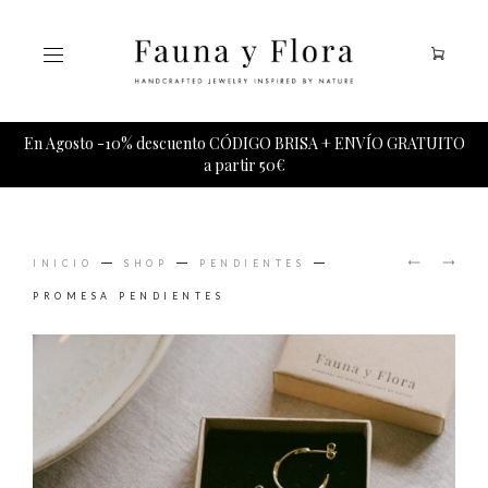
Tu carrito esta vacio.
En Agosto -10% descuento CÓDIGO BRISA + ENVÍO GRATUITO
a partir 50€
PRODUCT
PROMES
SÁHARA
NAVIGAT
INICIO
SHOP
PENDIENTES
COLGAN
PENDIE
PROMESA PENDIENTES