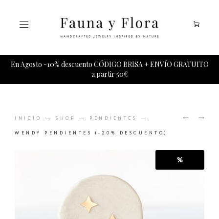
Tu carrito esta vacio.
En Agosto -10% descuento CÓDIGO BRISA + ENVÍO GRATUITO
a partir 50€
PRODUCT
ALMA
COMETA
NAVIGAT
INICIO
SHOP
PENDIENTES
PENDIE
PACK
DE
WENDY PENDIENTES (-20% DESCUENTO)
PENDIE
%