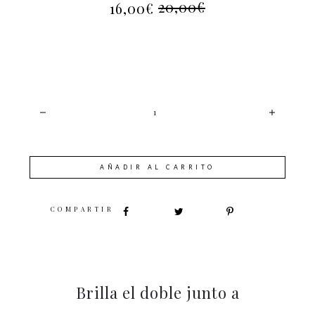
20,00
€
16,00
€
EL
EL
PRECIO
PRECIO
ACTUAL
ORIGINAL
ES:
ERA:
16,00€.
20,00€.
CANTIDAD
AÑADIR AL CARRITO
SHARE
Brilla el doble junto a