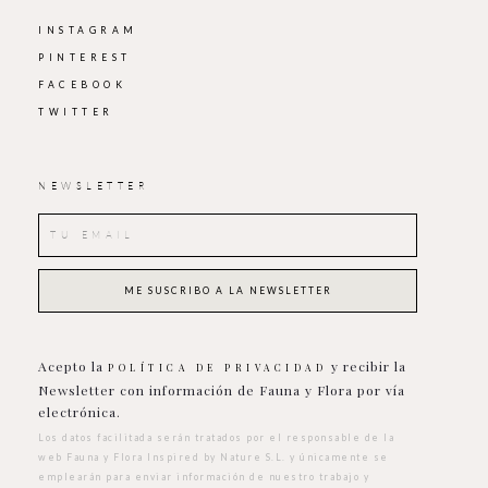
INSTAGRAM
PINTEREST
FACEBOOK
TWITTER
NEWSLETTER
Acepto la
y recibir la
POLÍTICA DE PRIVACIDAD
Newsletter con información de Fauna y Flora por vía
electrónica.
Los datos facilitada serán tratados por el responsable de la
web Fauna y Flora Inspired by Nature S.L. y únicamente se
emplearán para enviar información de nuestro trabajo y