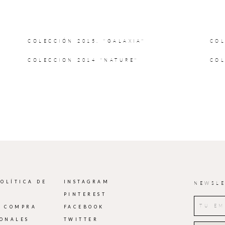
COLECCIÓN 2015. "GALAXIA"
COL
COLECCION 2014 "NATURE"
COL
POLÍTICA DE
INSTAGRAM
NEWSLE
PINTEREST
E COMPRA
FACEBOOK
IONALES
TWITTER