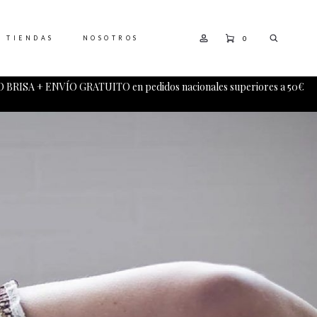
0
TIENDAS
NOSOTROS
 BRISA + ENVÍO GRATUITO en pedidos nacionales superiores a 50€