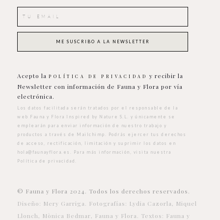
Acepto la
y recibir la
POLÍTICA DE PRIVACIDAD
Newsletter con información de Fauna y Flora por vía
electrónica.
Los datos facilitada serán tratados por el responsable de la
web Fauna y Flora Inspired by Nature S.L. y únicamente se
emplearán para enviar información de nuestro trabajo y
productos a través de Mailchimp. Podrás ejercer tus derechos
de acceso, rectificación, limitación y suprimir los datos en
hola@faunayflora.es
. Para más información, visita nuestra
Política de privacidad
.
© Fauna y Flora 2024. Todos los derechos reservados.
Diseño: Mery Garriga. Fotografías: Lydia Cazorla, Miquel
Llonch, Mònica Bedmar, Fauna y Flora. Textos: Fauna y