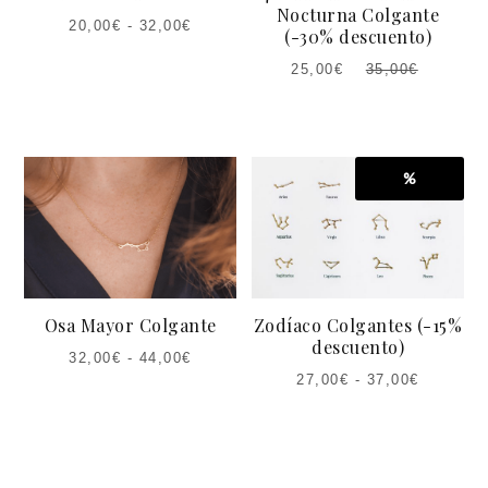
Nocturna Colgante
20,00
€
-
32,00
€
(-30% descuento)
25,00
€
35,00
€
EL
EL
PRECIO
PRECIO
ACTUAL
ORIGINAL
ES:
ERA:
%
25,00€.
35,00€.
Osa Mayor Colgante
Zodíaco Colgantes (-15%
descuento)
32,00
€
-
44,00
€
27,00
€
-
37,00
€