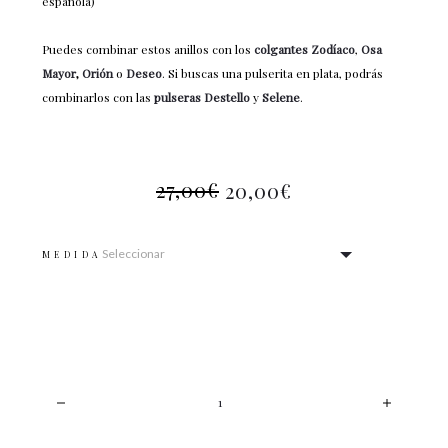
española)
Puedes combinar estos anillos con los
colgantes Zodíaco
,
Osa
Mayor
,
Orión
o
Deseo
. Si buscas una pulserita en plata, podrás
combinarlos con las
pulseras Destello
y
Selene
.
27,00
€
20,00
€
MEDIDA
CANTIDAD