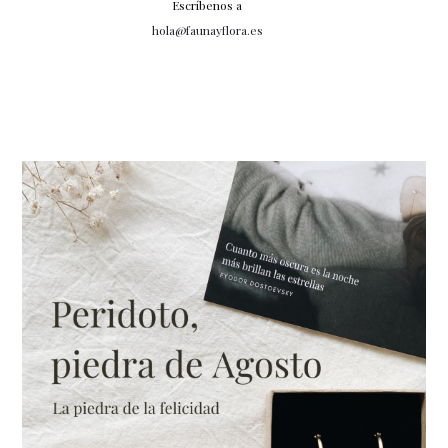
Escríbenos a
hola@faunayflora.es