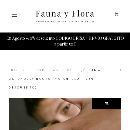
Tu carrito esta vacio.
En Agosto -10% descuento CÓDIGO BRISA + ENVÍO GRATUITO
a partir 50€
PRODUCT
AMANE
ASTER
NAVIGAT
INICIO
SHOP
ANILLOS
¡ÚLTIMAS
COLLAR
PENDIE
UNIDADES! NOCTURNA ANILLO (-25%
DESCUENTO)
%