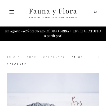
Tu carrito esta vacio.
En Agosto -10% descuento CÓDIGO BRISA + ENVÍO GRATUITO
a partir 50€
PRODUCT
SATURN
PARTÍC
NAVIGAT
INICIO
SHOP
COLGANTES
ORIÓN
PENDIE
ELEMEN
PENDIE
COLGANTE