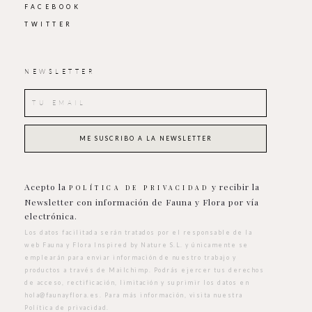
FACEBOOK
TWITTER
NEWSLETTER
Acepto la
y recibir la
POLÍTICA DE PRIVACIDAD
Newsletter con información de Fauna y Flora por vía
electrónica.
Los datos facilitada serán tratados por el responsable de la
web Fauna y Flora Inspired by Nature S.L. y únicamente se
emplearán para enviar información de nuestro trabajo y
productos a través de Mailchimp. Podrás ejercer tus derechos
de acceso, rectificación, limitación y suprimir los datos en
hola@faunayflora.es
. Para más información, visita nuestra
Política de privacidad
.