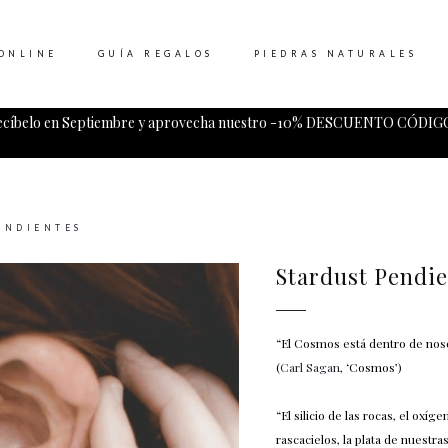
ONLINE
GUÍA REGALOS
PIEDRAS NATURALES
ecíbelo en Septiembre y aprovecha nuestro -10% DESCUENTO CÓDIGO
Tu carrito esta vacio.
ENDIENTES
Stardust Pendi
“El Cosmos está dentro de nos
(
Carl Sagan
, ‘Cosmos’)
“El silicio de las rocas, el oxí
rascacielos, la plata de nuestra