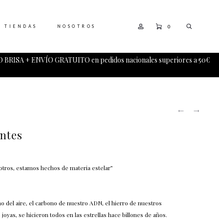
0
TIENDAS
NOSOTROS
 BRISA + ENVÍO GRATUITO en pedidos nacionales superiores a 50€
PRODUCT
MELANCO
PLÉYADE
NAVIGATI
COLGANT
(PETIT)
(-15%
COLGANT
entes
DESCUEN
otros, estamos hechos de materia estelar”
geno del aire, el carbono de nuestro ADN, el hierro de nuestros
s joyas, se hicieron todos en las estrellas hace billones de años.