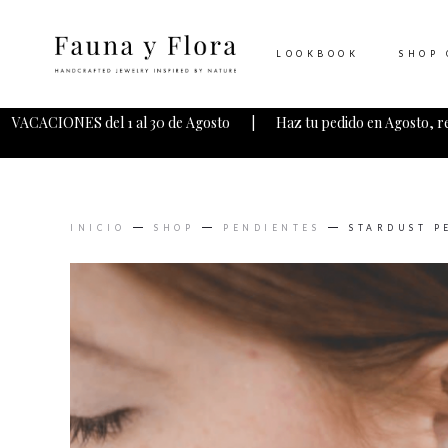
LOOKBOOK
SHOP 
VACACIONES del 1 al 30 de Agosto | Haz tu pedido en Agosto, r
INICIO
SHOP
PENDIENTES
STARDUST P