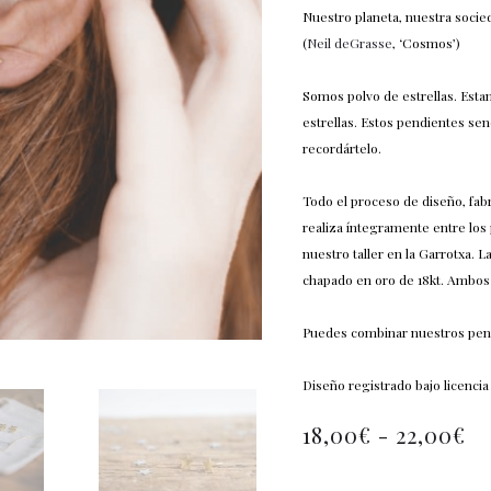
Nuestro planeta, nuestra socie
(
Neil deGrasse
, ‘Cosmos’)
Somos polvo de estrellas. Esta
estrellas. Estos pendientes sen
recordártelo.
Todo el proceso de diseño, fab
realiza íntegramente entre los
nuestro taller en la Garrotxa. 
chapado en oro de 18kt. Ambos 
Puedes combinar nuestros pend
Diseño registrado bajo licencia
18,00
€
-
22,00
€