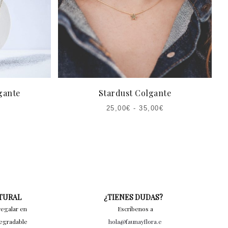
gante
Stardust Colgante
25,00
€
-
35,00
€
ATURAL
¿TIENES DUDAS?
regalar en
Escríbenos a
degradable
hola@faunayflora.e