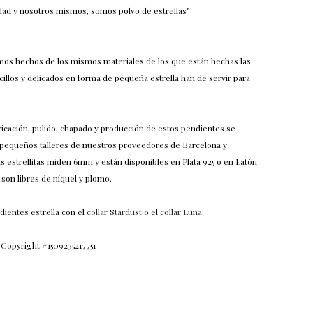
dad y nosotros mismos, somos polvo de estrellas”
mos hechos de los mismos materiales de los que están hechas las
cillos y delicados en forma de pequeña estrella han de servir para
ricación, pulido, chapado y producción de estos pendientes se
 pequeños talleres de nuestros proveedores de Barcelona y
Las estrellitas miden 6mm y están disponibles en Plata 925 o en Latón
son libres de níquel y plomo.
ientes estrella con el
collar Stardust
o el
collar Luna
.
 Copyright #1509235217751