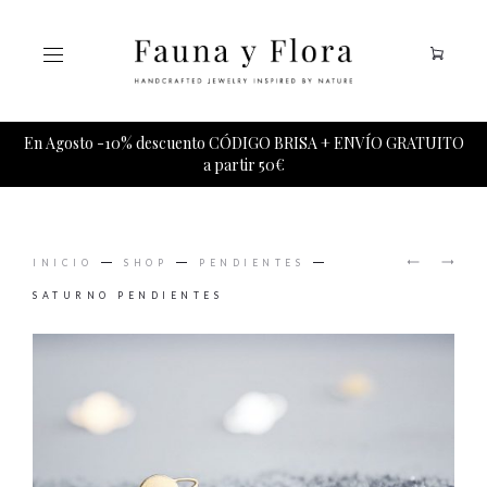
Tu carrito esta vacio.
En Agosto -10% descuento CÓDIGO BRISA + ENVÍO GRATUITO
a partir 50€
PRODUCT
INCA
ORIÓN
NAVIGAT
INICIO
SHOP
PENDIENTES
PENDIE
COLGAN
SATURNO PENDIENTES