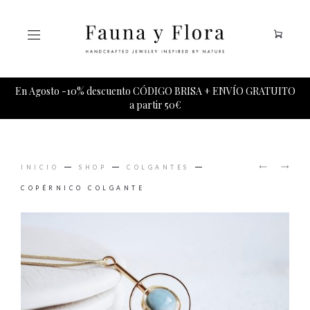
Tu carrito esta vacio.
En Agosto -10% descuento CÓDIGO BRISA + ENVÍO GRATUITO
a partir 50€
PRODUCT
MÁS
TÓTEM
NAVIGAT
INICIO
SHOP
COLGANTES
ALLÁ
PENDIE
COLGAN
(-15%
COPÉRNICO COLGANTE
DESCUE