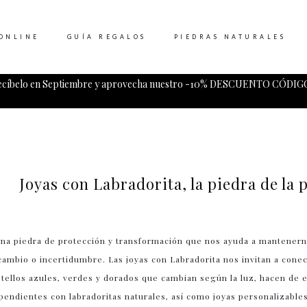
ONLINE
GUÍA REGALOS
PIEDRAS NATURALES
ecíbelo en Septiembre y aprovecha nuestro -10% DESCUENTO CÓDIGO
Tu carrito esta vacio.
Joyas con Labradorita, la piedra de la p
una piedra de protección y transformación que nos ayuda a mantenernos
mbio o incertidumbre. Las joyas con Labradorita nos invitan a conectar
stellos azules, verdes y dorados que cambian según la luz, hacen de 
 pendientes con labradoritas naturales, así como joyas personalizables