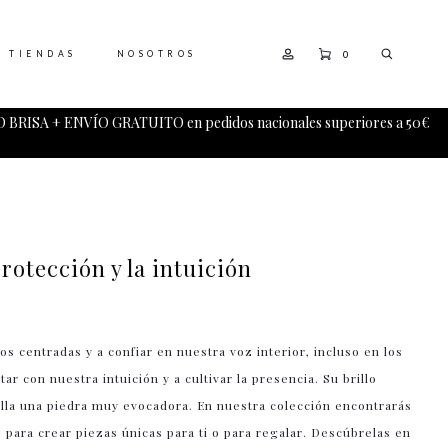
0
TIENDAS
NOSOTROS
 BRISA + ENVÍO GRATUITO en pedidos nacionales superiores a 50€
rotección y la intuición
 centradas y a confiar en nuestra voz interior, incluso en los
 con nuestra intuición y a cultivar la presencia. Su brillo
ella una piedra muy evocadora. En nuestra colección encontrarás
 para crear piezas únicas para ti o para regalar. Descúbrelas en