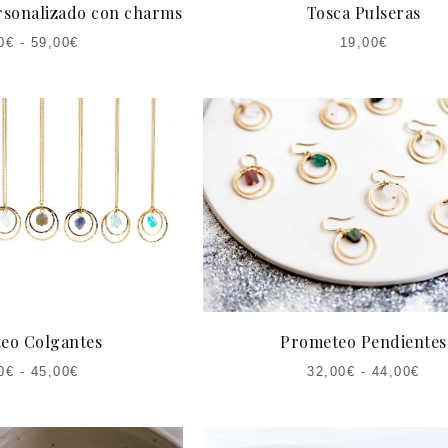
ersonalizado con charms
Tosca Pulseras
0
€
-
59,00
€
19,00
€
eo Colgantes
Prometeo Pendientes
0
€
-
45,00
€
32,00
€
-
44,00
€