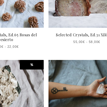
als, Ed.65 Rosas del
Selected Crystals, Ed.31 Xil
esierto
55,00
€
-
58,00
€
0
€
-
22,00
€
%