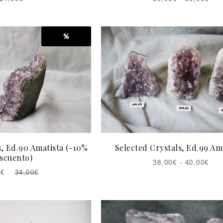
%
s, Ed.90 Amatista (-10%
Selected Crystals, Ed.99 Am
scuento)
38,00
€
-
40,00
€
0
€
34,00
€
EL
O
AL
A: