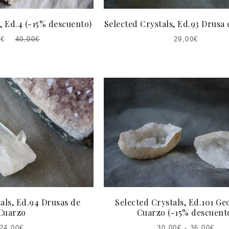
, Ed.4 (-15% descuento)
Selected Crystals, Ed.93 Drusa
0
€
40,00
€
29,00
€
EL
O
AL
A:
€.
als, Ed.94 Drusas de
Selected Crystals, Ed.101 Ge
Cuarzo
Cuarzo (-15% descuent
24,00
€
30,00
€
-
36,00
€