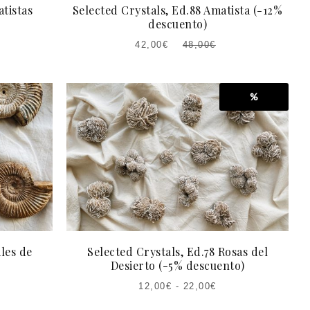
atistas
Selected Crystals, Ed.88 Amatista (-12%
descuento)
42,00
€
48,00
€
EL
EL
PRECIO
PRECIO
ACTUAL
ORIGINAL
%
ES:
ERA:
42,00€.
48,00€.
iles de
Selected Crystals, Ed.78 Rosas del
Desierto (-5% descuento)
12,00
€
-
22,00
€