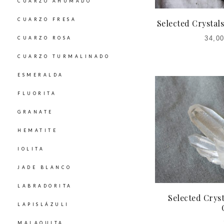
CUARZO AHUMADO
CUARZO FRESA
Selected Crystals
34,0
CUARZO ROSA
EL
PRECIO
PRECI
CUARZO TURMALINADO
ACTUAL
ORIGIN
ESMERALDA
ES:
ER
FLUORITA
34,00€.
40,00
GRANATE
HEMATITE
IOLITA
JADE BLANCO
LABRADORITA
Selected Cryst
LAPISLÁZULI
MALAQUITA