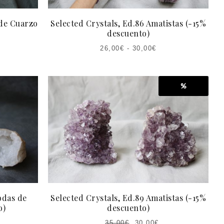
 de Cuarzo
Selected Crystals, Ed.86 Amatistas (-15%
descuento)
26,00
€
-
30,00
€
%
odas de
Selected Crystals, Ed.89 Amatistas (-15%
o)
descuento)
35,00
€
30,00
€