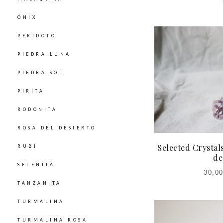
ÓNIX
PERIDOTO
PIEDRA LUNA
PIEDRA SOL
PIRITA
RODONITA
ROSA DEL DESIERTO
Selected Crystal
RUBÍ
de
SELENITA
30,0
EL
TANZANITA
PRECIO
PRECI
TURMALINA
ACTUAL
ORIGIN
ES:
ER
TURMALINA ROSA