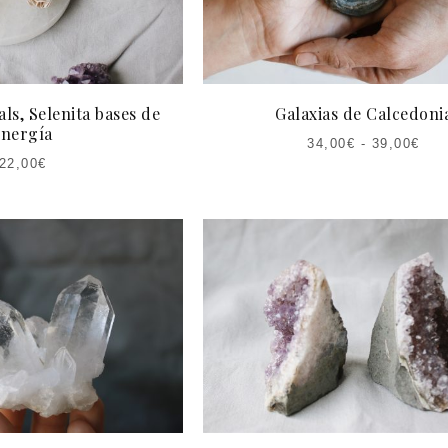
ls, Selenita bases de
Galaxias de Calcedoni
energía
34,00
€
-
39,00
€
22,00
€