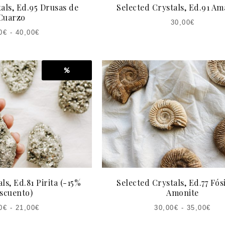
als, Ed.95 Drusas de
Selected Crystals, Ed.91 Am
Cuarzo
30,00
€
0
€
-
40,00
€
%
ls, Ed.81 Pirita (-15%
Selected Crystals, Ed.77 Fós
scuento)
Amonite
0
€
-
21,00
€
30,00
€
-
35,00
€