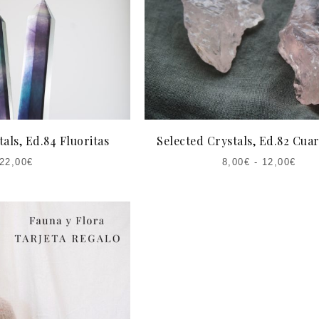
€.
als, Ed.84 Fluoritas
Selected Crystals, Ed.82 Cua
22,00
€
8,00
€
-
12,00
€