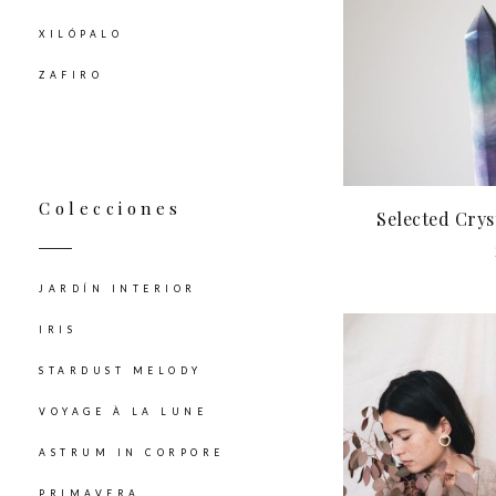
30,00€.
34,00
XILÓPALO
ZAFIRO
Colecciones
Selected Cryst
JARDÍN INTERIOR
IRIS
STARDUST MELODY
VOYAGE À LA LUNE
ASTRUM IN CORPORE
PRIMAVERA