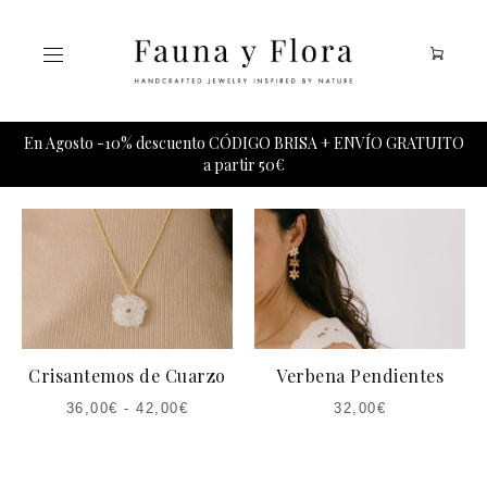
Tu carrito esta vacio.
En Agosto -10% descuento CÓDIGO BRISA + ENVÍO GRATUITO
a partir 50€
Crisantemos de Cuarzo
Verbena Pendientes
36,00
€
-
42,00
€
32,00
€