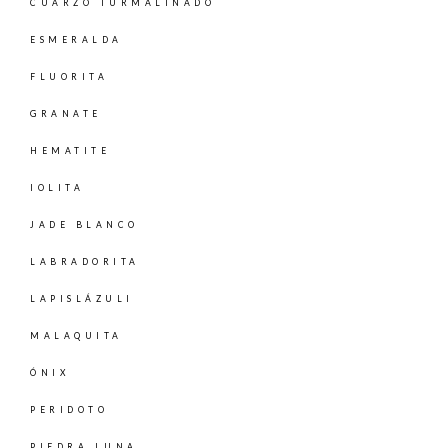
CUARZO TURMALINADO
ESMERALDA
FLUORITA
GRANATE
HEMATITE
IOLITA
JADE BLANCO
LABRADORITA
LAPISLÁZULI
MALAQUITA
ÓNIX
PERIDOTO
PIEDRA LUNA