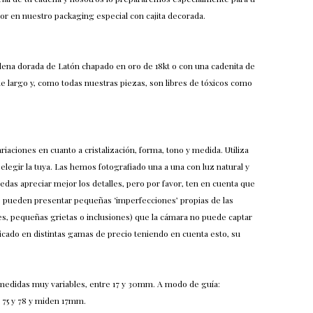
flor en nuestro packaging especial con cajita decorada.
ena dorada de Latón chapado en oro de 18kt o con una cadenita de
e largo y, como todas nuestras piezas, son libres de tóxicos como
riaciones en cuanto a cristalización, forma, tono y medida. Utiliza
elegir la tuya. Las hemos fotografiado una a una con luz natural y
das apreciar mejor los detalles, pero por favor, ten en cuenta que
s pueden presentar pequeñas ‘imperfecciones’ propias de las
nes, pequeñas grietas o inclusiones) que la cámara no puede captar
ficado en distintas gamas de precio teniendo en cuenta esto, su
medidas muy variables, entre 17 y 30mm. A modo de guía:
 75 y 78 y miden 17mm.