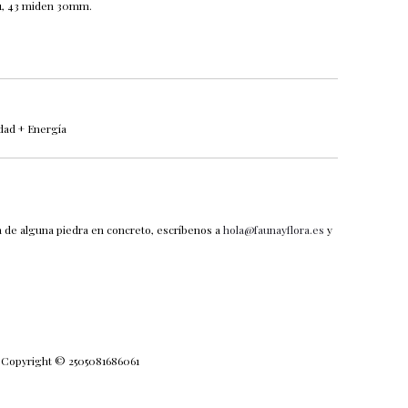
21, 43 miden 30mm.
idad + Energía
a de alguna piedra en concreto, escríbenos a
hola@faunayflora.es
y
a Copyright © 2505081686061