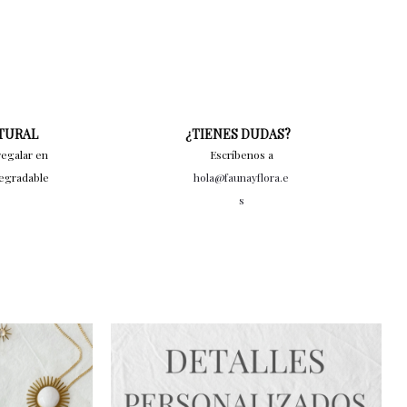
ATURAL
¿TIENES DUDAS?
regalar en
Escríbenos a
degradable
hola@faunayflora.e
s