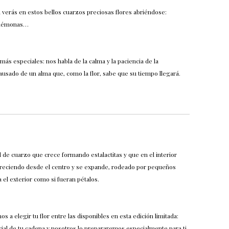
d verás en estos bellos cuarzos preciosas flores abriéndose:
 anémonas…
más especiales: nos habla de la calma y la paciencia de la
ausado de un alma que, como la flor, sabe que su tiempo llegará.
 de cuarzo que crece formando estalactitas y que en el interior
 creciendo desde el centro y se expande, rodeado por pequeños
a el exterior como si fueran pétalos.
os a elegir tu flor entre las disponibles en esta edición limitada:
rial de tu cadena y nosotros lo prepararemos especialmente para ti