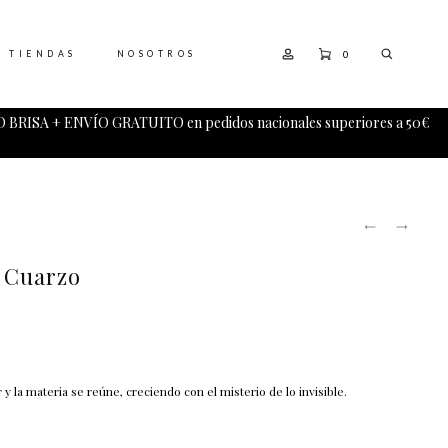
0
TIENDAS
NOSOTROS
 BRISA + ENVÍO GRATUITO en pedidos nacionales superiores a 50€
PRODUCT
LILY
HOJAS
NAVIGATI
PENDIEN
DE
TURMAL
 Cuarzo
COLGANT
 y la materia se reúne, creciendo con el misterio de lo invisible.