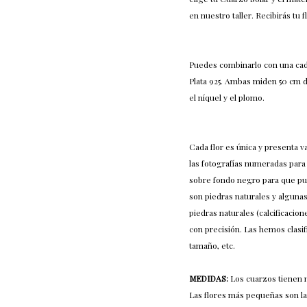
en nuestro taller. Recibirás tu 
Puedes combinarlo con una cad
Plata 925. Ambas miden 50 cm d
el níquel y el plomo.
Cada flor es única y presenta va
las fotografías numeradas para 
sobre fondo negro para que pue
son piedras naturales y alguna
piedras naturales (calcificacio
con precisión. Las hemos clasi
tamaño, etc.
MEDIDAS:
Los cuarzos tienen 
Las flores más pequeñas son la