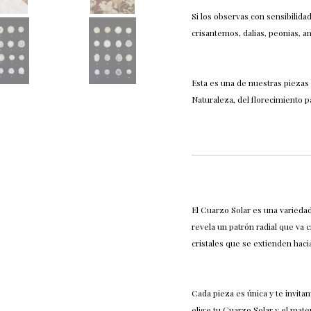
Si los observas con sensibilida
crisantemos, dalias, peonias,
Esta es una de nuestras piezas 
Naturaleza, del florecimiento p
El Cuarzo Solar es una variedad
revela un patrón radial que va
cristales que se extienden haci
Cada pieza es única y te invitam
elige tu Cuarzo Solar y el mate