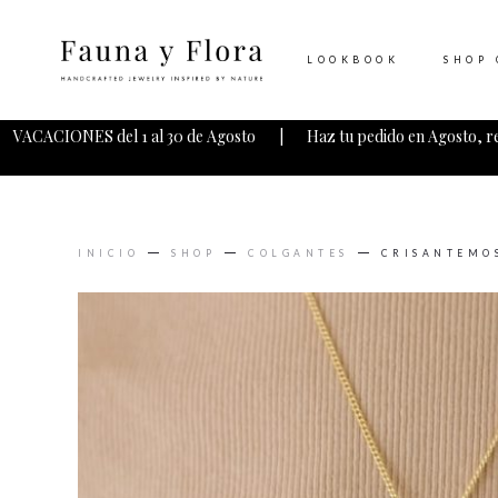
LOOKBOOK
SHOP 
VACACIONES del 1 al 30 de Agosto | Haz tu pedido en Agosto, r
INICIO
SHOP
COLGANTES
CRISANTEMO