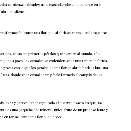
piedra comienza a desplegarse, expandiéndose lentamente en la
abre en silencio.
 transformación, como una flor que, al abrirse, va revelando capa tras
.
scretas, como los primeros pétalos que asoman al mundo, aún
ro poco a poco, los cristales se extienden, cada uno tomando forma,
gracia con la que los pétalos de una flor se abren hacia la luz. Una
afuera, donde cada cristal es un pétalo formado al compás de un
s única y parece haber capturado el instante exacto en que una
gante es una pequeña flor mineral, única, fruto de un proceso lento y
ia en forma, como una flor que florece.