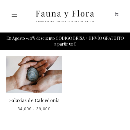
Tu carrito esta vacio.
En Agosto -10% descuento CÓDIGO BRISA + ENVÍO GRATUITO
a partir 50€
Galaxias de Calcedonia
34,00
€
-
39,00
€