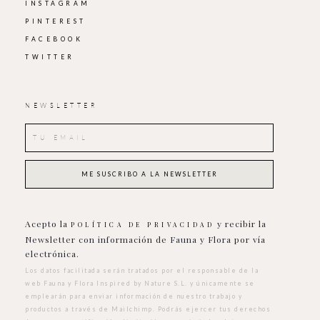
INSTAGRAM
PINTEREST
FACEBOOK
TWITTER
NEWSLETTER
Acepto la
y recibir la
POLÍTICA DE PRIVACIDAD
Newsletter con información de Fauna y Flora por vía
electrónica.
Los datos facilitada serán tratados por el responsable de la
web Fauna y Flora Inspired by Nature S.L. y únicamente se
emplearán para enviar información de nuestro trabajo y
productos a través de Mailchimp. Podrás ejercer tus derechos