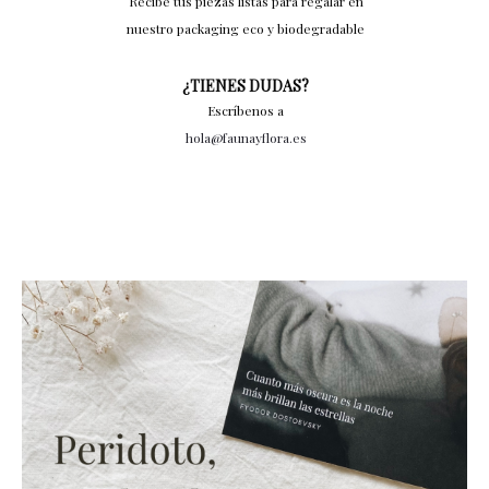
Recibe tus piezas listas para regalar en
nuestro packaging eco y biodegradable
¿TIENES DUDAS?
Escríbenos a
hola@faunayflora.es