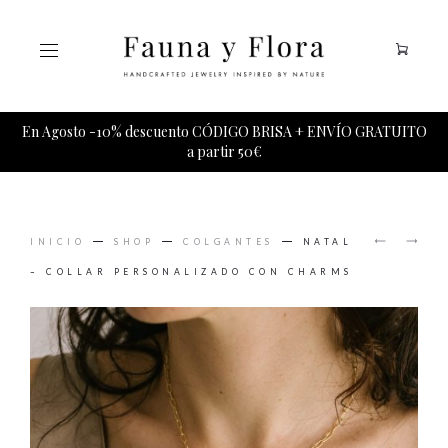
Tu carrito esta vacio.
En Agosto -10% descuento CÓDIGO BRISA + ENVÍO GRATUITO
a partir 50€
PRODUCT
HILMA
CHARM
NAVIGAT
INICIO
SHOP
COLGANTES
NATAL
COLLAR
DE
MULTIP
PIEDRA
– COLLAR PERSONALIZADO CON CHARMS
PRECIO
Y
SEMIPR