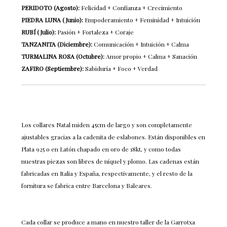
PERIDOTO (Agosto):
Felicidad + Confianza + Crecimiento
PIEDRA LUNA (Junio):
Empoderamiento + Feminidad + Intuición
RUBÍ (Julio):
Pasión + Fortaleza + Coraje
TANZANITA (Diciembre):
Comunicación + Intuición + Calma
TURMALINA ROSA (Octubre):
Amor propio + Calma + Sanación
ZAFIRO (Septiembre):
Sabiduría + Foco + Verdad
Los collares Natal miden 45cm de largo y son completamente
ajustables gracias a la cadenita de eslabones. Están disponibles en
Plata 925 o en Latón chapado en oro de 18kt, y como todas
nuestras piezas son libres de níquel y plomo. Las cadenas están
fabricadas en Italia y España, respectivamente, y el resto de la
fornitura se fabrica entre Barcelona y Baleares.
Cada collar se produce a mano en nuestro taller de la Garrotxa