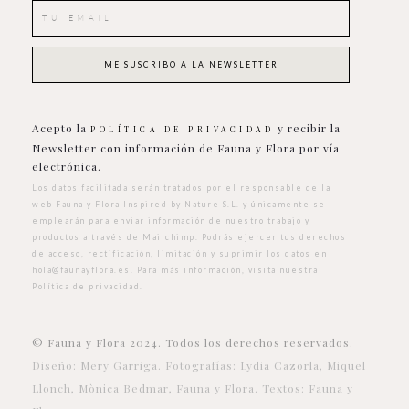
Acepto la
y recibir la
POLÍTICA DE PRIVACIDAD
Newsletter con información de Fauna y Flora por vía
electrónica.
Los datos facilitada serán tratados por el responsable de la
web Fauna y Flora Inspired by Nature S.L. y únicamente se
emplearán para enviar información de nuestro trabajo y
productos a través de Mailchimp. Podrás ejercer tus derechos
de acceso, rectificación, limitación y suprimir los datos en
hola@faunayflora.es
. Para más información, visita nuestra
Política de privacidad
.
© Fauna y Flora 2024. Todos los derechos reservados.
Diseño: Mery Garriga. Fotografías: Lydia Cazorla, Miquel
Llonch, Mònica Bedmar, Fauna y Flora. Textos: Fauna y