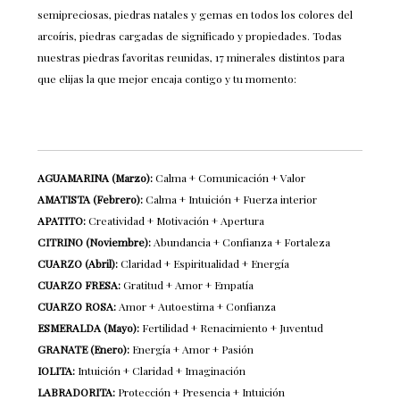
semipreciosas, piedras natales y gemas en todos los colores del
arcoíris, piedras cargadas de significado y propiedades. Todas
nuestras piedras favoritas reunidas, 17 minerales distintos para
que elijas la que mejor encaja contigo y tu momento:
AGUAMARINA (Marzo):
Calma + Comunicación + Valor
AMATISTA (Febrero):
Calma + Intuición + Fuerza interior
APATITO:
Creatividad + Motivación + Apertura
CITRINO (Noviembre):
Abundancia + Confianza + Fortaleza
CUARZO (Abril):
Claridad + Espiritualidad + Energía
CUARZO FRESA:
Gratitud + Amor + Empatía
CUARZO ROSA:
Amor + Autoestima + Confianza
ESMERALDA (Mayo):
Fertilidad + Renacimiento + Juventud
GRANATE (Enero):
Energía + Amor + Pasión
IOLITA:
Intuición + Claridad + Imaginación
LABRADORITA:
Protección + Presencia + Intuición