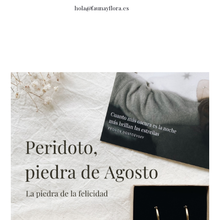
hola@faunayflora.es