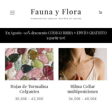
Tu carrito esta vacio.
En Agosto -10% descuento CÓDIGO BRISA + ENVÍO GRATUITO
a partir 50€
Hojas de Turmalina
Hilma Collar
Colgantes
multiposiciones
30,00
€
-
42,00
€
34,00
€
-
48,00
€