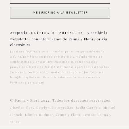
Acepto la
y recibir la
POLÍTICA DE PRIVACIDAD
Newsletter con información de Fauna y Flora por vía
electrónica.
Los datos facilitada serán tratados por el responsable de la
web Fauna y Flora Inspired by Nature S.L. y únicamente se
emplearán para enviar información de nuestro trabajo y
productos a través de Mailchimp. Podrás ejercer tus derechos
de acceso, rectificación, limitación y suprimir los datos en
hola@faunayflora.es
. Para más información, visita nuestra
Política de privacidad
.
© Fauna y Flora 2024. Todos los derechos reservados.
Diseño: Mery Garriga. Fotografías: Lydia Cazorla, Miquel
Llonch, Mònica Bedmar, Fauna y Flora. Textos: Fauna y
Flora.