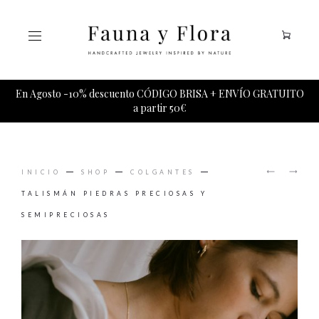
Tu carrito esta vacio.
En Agosto -10% descuento CÓDIGO BRISA + ENVÍO GRATUITO
a partir 50€
PRODUCT
ASTER
MIRA
NAVIGAT
INICIO
SHOP
COLGANTES
PENDIE
PENDIE
DE
TALISMÁN PIEDRAS PRECIOSAS Y
PIEDRA
SEMIPRECIOSAS
LUNA