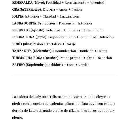
ESMERALDA (Mayo):
Fertilidad + Renacimiento + Juventud
GRANATE (Enero):
Energía + Amor + Pasión
IOLITA:
Intuición + Claridad + Imaginación
LABRADORITA:
Protección + Presencia + Intuición
PERIDOTO (Agosto):
Felicidad + Confianza + Crecimiento
PIEDRA LUNA (Junio):
Empoderamiento + Feminidad + Intuición
RUBÍ (Julio):
Pasión + Fortaleza + Coraje
TANZANITA (Diciembre):
Comunicación + Intuición + Calma
TURMALINA ROSA (Octubre):
Amor propio + Calma + Sanación
ZAFIRO (Septiembre):
Sabiduría + Foco + Verdad
La cadena del colgante Talismán mide 50cm. Puedes elegir tu
piedra con la opción de cadenita italiana de Plata 925 o con cadena
dorada de Latón chapado en oro de 18kt, ambas libres de níquel y
plomo.