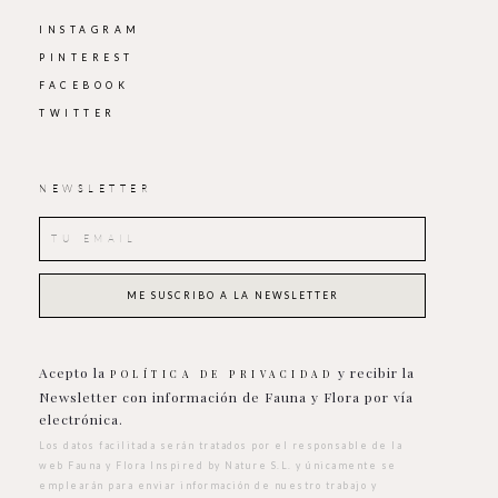
INSTAGRAM
PINTEREST
FACEBOOK
TWITTER
NEWSLETTER
Acepto la
y recibir la
POLÍTICA DE PRIVACIDAD
Newsletter con información de Fauna y Flora por vía
electrónica.
Los datos facilitada serán tratados por el responsable de la
web Fauna y Flora Inspired by Nature S.L. y únicamente se
emplearán para enviar información de nuestro trabajo y