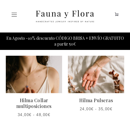
Tu carrito esta vacio.
En Agosto -10% descuento CÓDIGO BRISA + ENVÍO GRATUITO
a partir 50€
Hilma Collar
Hilma Pulseras
multiposiciones
24,00
€
-
35,00
€
34,00
€
-
48,00
€