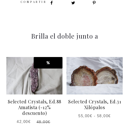
SHARE
Brilla el doble junto a
%
Selected Crystals, Ed.88
Selected Crystals, Ed.31
Amatista (-12%
Xilópalos
descuento)
55,00
€
-
58,00
€
42,00
€
48,00
€
EL
EL