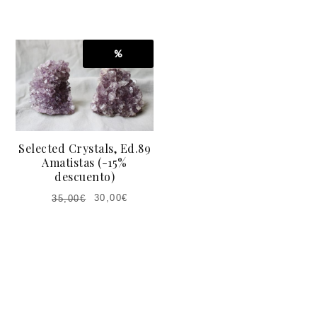
PRECIO
PRECIO
ACTUAL
ORIGINAL
ES:
ERA:
%
42,00€.
48,00€.
Selected Crystals, Ed.89
Amatistas (-15%
descuento)
30,00
€
35,00
€