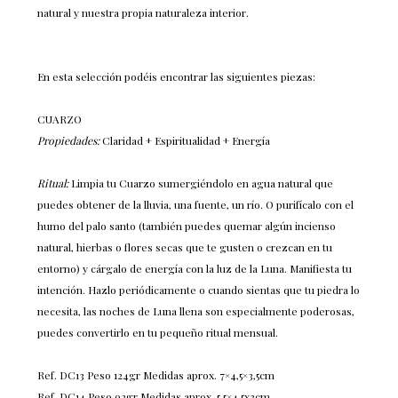
natural y nuestra propia naturaleza interior.
En esta selección podéis encontrar las siguientes piezas:
CUARZO
Propiedades:
Claridad + Espiritualidad + Energía
Ritual:
Limpia tu Cuarzo sumergiéndolo en agua natural que
puedes obtener de la lluvia, una fuente, un río. O purifícalo con el
humo del palo santo (también puedes quemar algún incienso
natural, hierbas o flores secas que te gusten o crezcan en tu
entorno) y cárgalo de energía con la luz de la Luna. Manifiesta tu
intención. Hazlo periódicamente o cuando sientas que tu piedra lo
necesita, las noches de Luna llena son especialmente poderosas,
puedes convertirlo en tu pequeño ritual mensual.
Ref. DC13 Peso 124gr Medidas aprox. 7×4,5×3,5cm
Ref. DC14 Peso 92gr Medidas aprox. 5,5×4,5x3cm