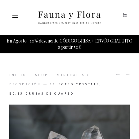
Tu carrito esta vacio.
En Agosto -10% descuento CÓDIGO BRISA + ENVÍO GRATUITO
a partir 50€
PRODUCT
SELECT
SELECT
NAVIGAT
INICIO
SHOP
MINERALES Y
CRYSTA
CRYSTA
ED.91
ED.96
DECORACIÓN
SELECTED CRYSTALS,
AMATIS
VARITA
ED.95 DRUSAS DE CUARZO
DE
SELENI
(-15%
DESCUE