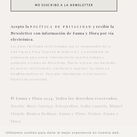
Acepto la
y recibir la
POLÍTICA DE PRIVACIDAD
Newsletter con información de Fauna y Flora por vía
electrónica.
Los datos facilitada serán tratados por el responsable de la
web Fauna y Flora Inspired by Nature S.L. y únicamente se
emplearán para enviar información de nuestro trabajo y
productos a través de Mailchimp. Podrás ejercer tus derechos
de acceso, rectificación, limitación y suprimir los datos en
hola@faunayflora.es
. Para más información, visita nuestra
Política de privacidad
.
© Fauna y Flora 2024. Todos los derechos reservados.
Diseño: Mery Garriga. Fotografías: Lydia Cazorla, Miquel
Llonch, Mònica Bedmar, Fauna y Flora. Textos: Fauna y
Flora.
Utilizamos cookies para darte la mejor experiencia en nuestra web.