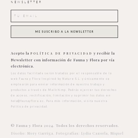
NEWSLETTER
Acepto la
y recibir la
POLÍTICA DE PRIVACIDAD
Newsletter con información de Fauna y Flora por vía
electrónica.
Los datos facilitada serán tratados por el responsable de la
web Fauna y Flora Inspired by Nature S.L. y únicamente se
emplearán para enviar información de nuestro trabajo y
productos a través de Mailchimp. Podrás ejercer tus derechos
de acceso, rectificación, limitación y suprimir los datos en
hola@faunayflora.es
. Para más información, visita nuestra
Política de privacidad
.
© Fauna y Flora 2024. Todos los derechos reservados.
Diseño: Mery Garriga. Fotografías: Lydia Cazorla, Miquel