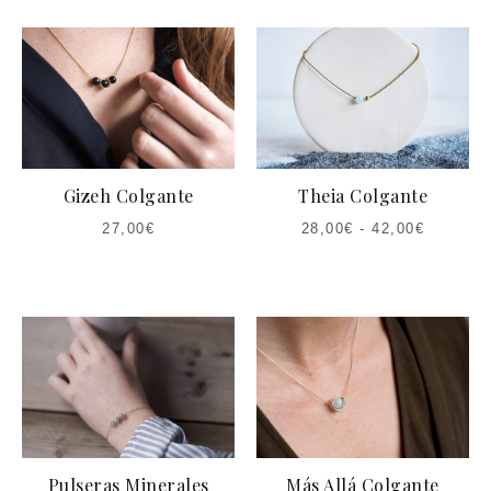
Gizeh Colgante
Theia Colgante
27,00
€
28,00
€
-
42,00
€
Pulseras Minerales
Más Allá Colgante