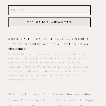
Acepto la
y recibir la
POLÍTICA DE PRIVACIDAD
Newsletter con información de Fauna y Flora por vía
electrónica.
Los datos facilitada serán tratados por el responsable de la
web Fauna y Flora Inspired by Nature S.L. y únicamente se
emplearán para enviar información de nuestro trabajo y
productos a través de Mailchimp. Podrás ejercer tus derechos
de acceso, rectificación, limitación y suprimir los datos en
hola@faunayflora.es
. Para más información, visita nuestra
Política de privacidad
.
© Fauna y Flora 2024. Todos los derechos reservados.
Diseño: Mery Garriga. Fotografías: Lydia Cazorla, Miquel