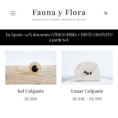
Tu carrito esta vacio.
En Agosto -10% descuento CÓDIGO BRISA + ENVÍO GRATUITO
a partir 50€
Sol Colgante
Lunar Colgante
30,00
€
38,00
€
-
48,00
€