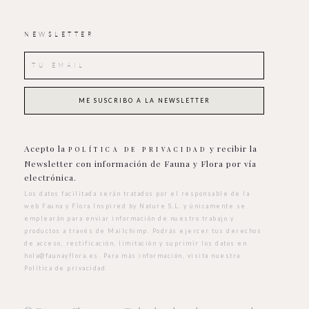
NEWSLETTER
Acepto la
y recibir la
POLÍTICA DE PRIVACIDAD
Newsletter con información de Fauna y Flora por vía
electrónica.
Los datos facilitada serán tratados por el responsable de la
web Fauna y Flora Inspired by Nature S.L. y únicamente se
emplearán para enviar información de nuestro trabajo y
productos a través de Mailchimp. Podrás ejercer tus derechos
de acceso, rectificación, limitación y suprimir los datos en
hola@faunayflora.es
. Para más información, visita nuestra
Política de privacidad
.