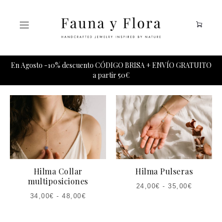
Tu carrito esta vacio.
En Agosto -10% descuento CÓDIGO BRISA + ENVÍO GRATUITO
a partir 50€
Hilma Collar
Hilma Pulseras
multiposiciones
24,00
€
-
35,00
€
34,00
€
-
48,00
€