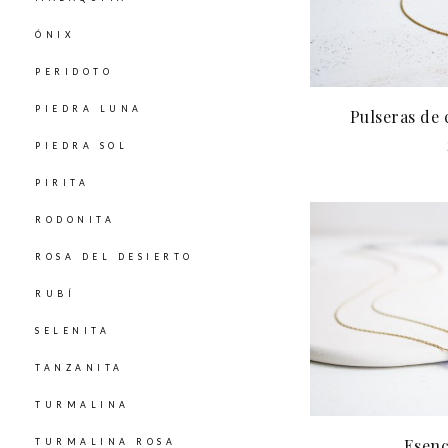
ÓNIX
PERIDOTO
PIEDRA LUNA
Pulseras de 
PIEDRA SOL
PIRITA
RODONITA
ROSA DEL DESIERTO
RUBÍ
SELENITA
TANZANITA
TURMALINA
Esenc
TURMALINA ROSA