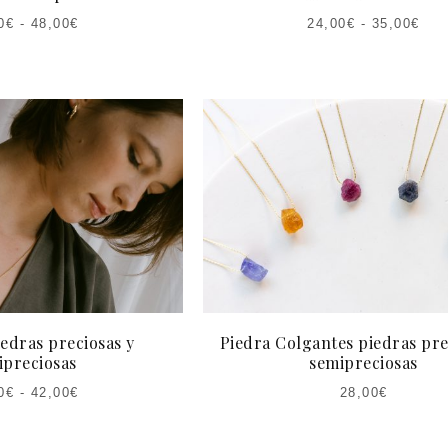
0
€
-
48,00
€
24,00
€
-
35,00
€
edras preciosas y
Piedra Colgantes piedras pre
ipreciosas
semipreciosas
0
€
-
42,00
€
28,00
€