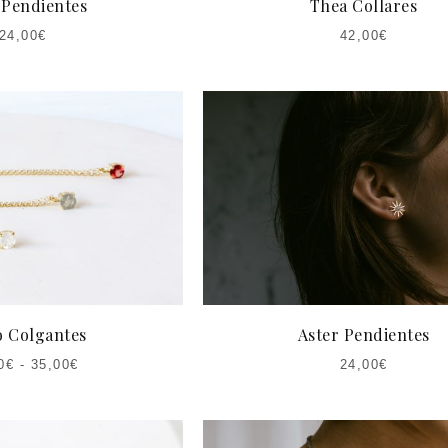
 Pendientes
Thea Collares
24,00
€
42,00
€
o Colgantes
Aster Pendientes
0
€
-
35,00
€
24,00
€