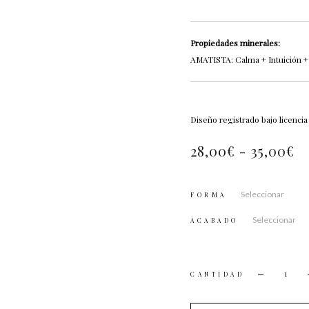
Propiedades minerales:
AMATISTA: Calma + Intuición + 
Diseño registrado bajo licenci
28,00
€
-
35,00
€
FORMA
ACABADO
CANTI