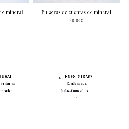
de mineral
Pulseras de cuentas de mineral
€
20,00
€
ATURAL
¿TIENES DUDAS?
regalar en
Escríbenos a
degradable
hola@faunayflora.e
s