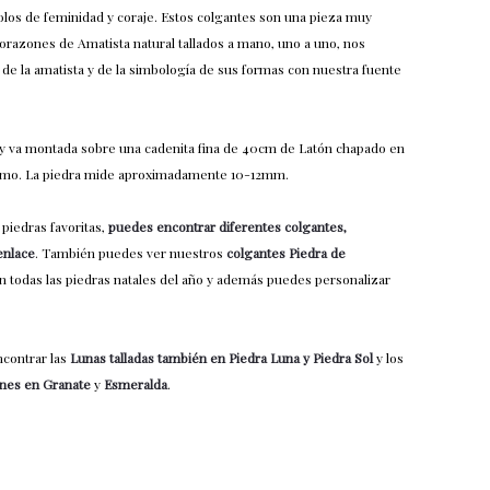
los de feminidad y coraje. Estos colgantes son una pieza muy
orazones de Amatista natural tallados a mano, uno a uno, nos
 de la amatista y de la simbología de sus formas con nuestra fuente
 y va montada sobre una cadenita fina de 40cm de Latón chapado en
 plomo. La piedra mide aproximadamente 10-12mm.
piedras favoritas,
puedes encontrar diferentes colgantes,
enlace
. También puedes ver nuestros
colgantes Piedra de
 todas las piedras natales del año y además puedes personalizar
ncontrar las
Lunas talladas también en Piedra Luna y Piedra Sol
y los
nes en Granate
y
Esmeralda
.