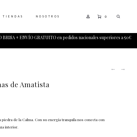
0
TIENDAS
NOSOTROS
 BRISA + ENVÍO GRATUITO en pedidos nacionales superiores a 50€
PRODUCT
SANGRE
LYRA
NAVIGATI
Y
PENDIEN
CORAZÓ
nas de Amatista
GRANATE
a piedra de la Calma. Con su energía tranquila nos conecta con
za interior.