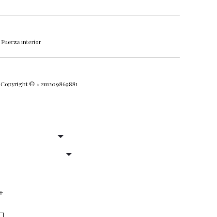
Fuerza interior
a Copyright © #2111209869881
DAD