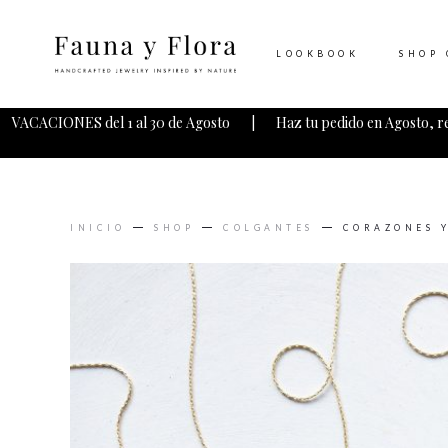
LOOKBOOK
SHOP 
VACACIONES del 1 al 30 de Agosto | Haz tu pedido en Agosto, r
INICIO
SHOP
COLGANTES
CORAZONES Y