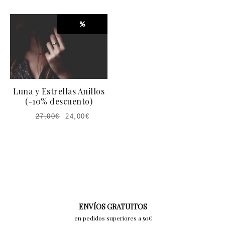
%
Luna y Estrellas Anillos
(-10% descuento)
27,00
€
24,00
€
ENVÍOS GRATUITOS
en pedidos superiores a 50€