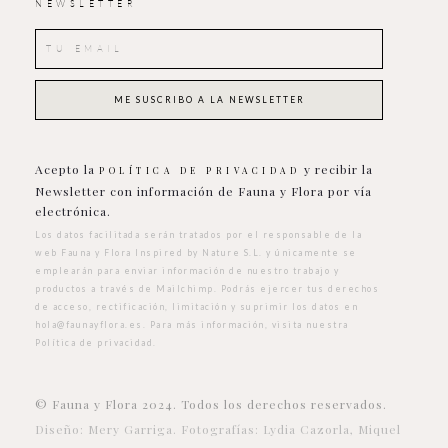
NEWSLETTER
Acepto la
y recibir la
POLÍTICA DE PRIVACIDAD
Newsletter con información de Fauna y Flora por vía
electrónica.
Los datos facilitada serán tratados por el responsable de la
web Fauna y Flora Inspired by Nature S.L. y únicamente se
emplearán para enviar información de nuestro trabajo y
productos a través de Mailchimp. Podrás ejercer tus derechos
de acceso, rectificación, limitación y suprimir los datos en
hola@faunayflora.es
. Para más información, visita nuestra
Política de privacidad
.
© Fauna y Flora 2024. Todos los derechos reservados.
Diseño: Mery Garriga. Fotografías: Lydia Cazorla, Miquel