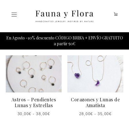
Tu carrito esta vacio.
En Agosto -10% descuento CÓDIGO BRISA + ENVÍO GRATUITO
a partir 50€
Astros – Pendientes
Corazones y Lunas de
Lunas y Estrellas
Amatista
30,00
€
-
38,00
€
28,00
€
-
35,00
€