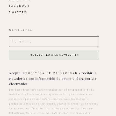
FACEBOOK
TWITTER
NEWSLETTER
Acepto la
y recibir la
POLÍTICA DE PRIVACIDAD
Newsletter con información de Fauna y Flora por vía
electrónica.
Los datos facilitada serán tratados por el responsable de la
web Fauna y Flora Inspired by Nature S.L. y únicamente se
emplearán para enviar información de nuestro trabajo y
productos a través de Mailchimp. Podrás ejercer tus derechos
de acceso, rectificación, limitación y suprimir los datos en
hola@faunayflora.es
. Para más información, visita nuestra