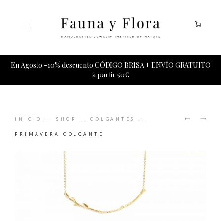
Tu carrito esta vacio.
En Agosto -10% descuento CÓDIGO BRISA + ENVÍO GRATUITO
a partir 50€
PRODUCT
CAPE
PRIMAV
NAVIGAT
INICIO
SHOP
COLGANTES
COD
PULSER
PENDIE
PRIMAVERA COLGANTE
(-37%
DESCUE