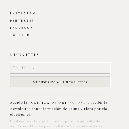
INSTAGRAM
PINTEREST
FACEBOOK
TWITTER
NEWSLETTER
Acepto la
y recibir la
POLÍTICA DE PRIVACIDAD
Newsletter con información de Fauna y Flora por vía
electrónica.
Los datos facilitada serán tratados por el responsable de la
web Fauna y Flora Inspired by Nature S.L. y únicamente se