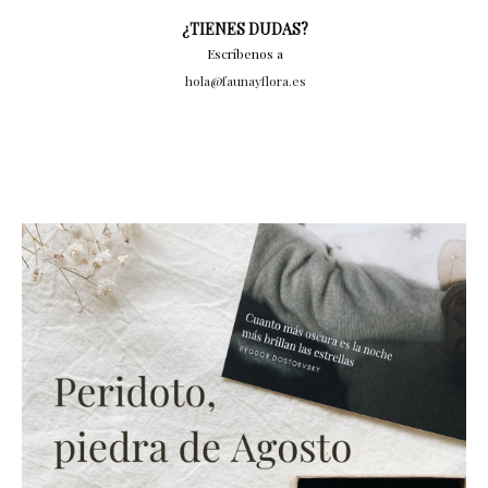
¿TIENES DUDAS?
Escríbenos a
hola@faunayflora.es