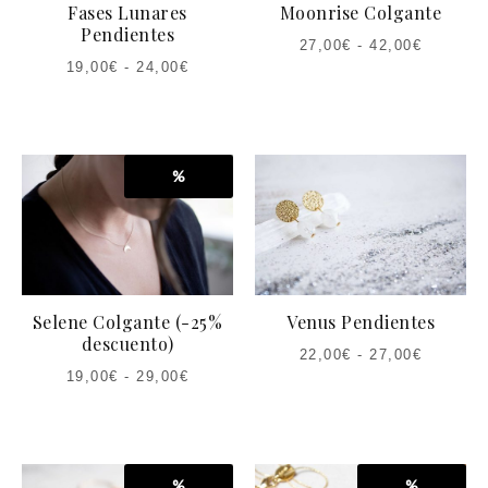
Fases Lunares
Moonrise Colgante
Pendientes
27,00
€
-
42,00
€
19,00
€
-
24,00
€
%
Selene Colgante (-25%
Venus Pendientes
descuento)
22,00
€
-
27,00
€
19,00
€
-
29,00
€
%
%