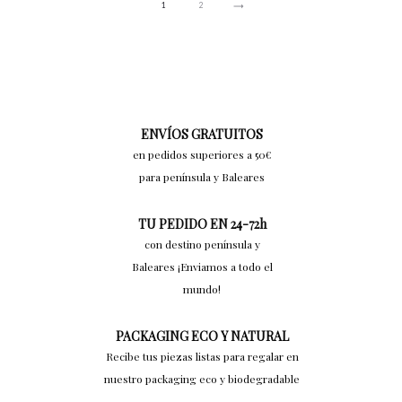
1
2
ENVÍOS GRATUITOS
en pedidos superiores a 50€
para península y Baleares
TU PEDIDO EN 24-72h
con destino península y
Baleares ¡Enviamos a todo el
mundo!
PACKAGING ECO Y NATURAL
Recibe tus piezas listas para regalar en
nuestro packaging eco y biodegradable