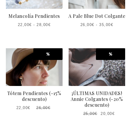
Melancolía Pendientes
A Pale Blue Dot Colgante
22,00
€
-
28,00
€
26,00
€
-
35,00
€
%
%
Tótem Pendientes (-15%
¡ÚLTIMAS UNIDADES!
descuento)
Annie Colgantes (-20%
descuento)
22,00
€
26,00
€
EL
EL
25,00
€
20,00
€
PRECIO
PRECIO
ACTUAL
ORIGINAL