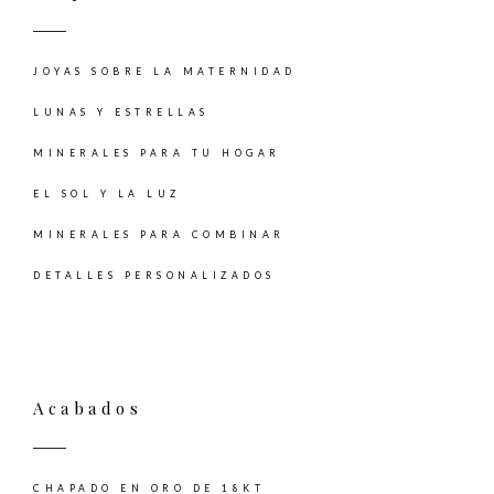
JOYAS SOBRE LA MATERNIDAD
LUNAS Y ESTRELLAS
MINERALES PARA TU HOGAR
EL SOL Y LA LUZ
MINERALES PARA COMBINAR
DETALLES PERSONALIZADOS
Acabados
CHAPADO EN ORO DE 18KT