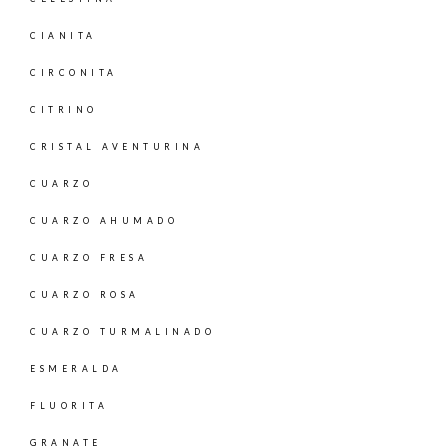
CIANITA
CIRCONITA
CITRINO
CRISTAL AVENTURINA
CUARZO
CUARZO AHUMADO
CUARZO FRESA
CUARZO ROSA
CUARZO TURMALINADO
ESMERALDA
FLUORITA
GRANATE