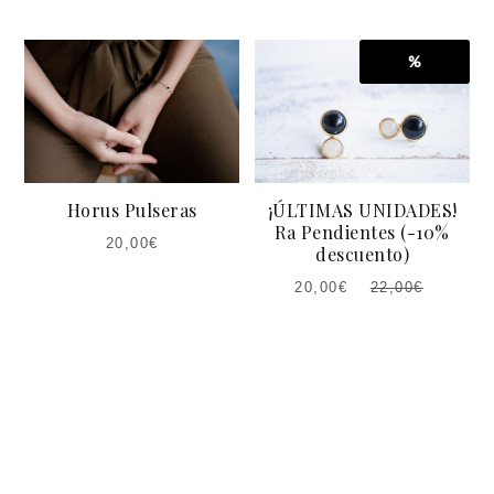
%
Horus Pulseras
¡ÚLTIMAS UNIDADES!
Ra Pendientes (-10%
20,00
€
descuento)
20,00
€
22,00
€
EL
EL
PRECIO
PRECIO
ACTUAL
ORIGINAL
ES:
ERA:
20,00€.
22,00€.