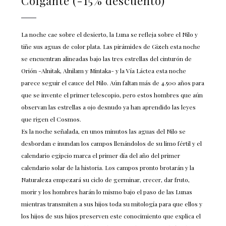
Colgante (-15% descuento)
La noche cae sobre el desierto, la Luna se refleja sobre el Nilo y
tiñe sus aguas de color plata. Las pirámides de Gizeh esta noche
se encuentran alineadas bajo las tres estrellas del cinturón de
Orión -Alnitak, Alnilam y Mintaka- y la Vía Láctea esta noche
parece seguir el cauce del Nilo. Aún faltan más de 4.500 años para
que se invente el primer telescopio, pero estos hombres que aún
observan las estrellas a ojo desnudo ya han aprendido las leyes
que rigen el Cosmos.
Es la noche señalada, en unos minutos las aguas del Nilo se
desbordan e inundan los campos llenándolos de su limo fértil y el
calendario egipcio marca el primer día del año del primer
calendario solar de la historia. Los campos pronto brotarán y la
Naturaleza empezará su ciclo de germinar, crecer, dar fruto,
morir y los hombres harán lo mismo bajo el paso de las Lunas
mientras transmiten a sus hijos toda su mitología para que ellos y
los hijos de sus hijos preserven este conocimiento que explica el