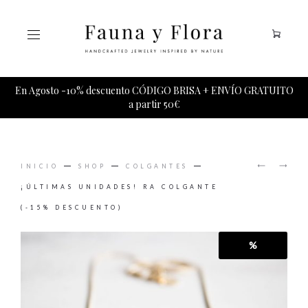
Tu carrito esta vacio.
En Agosto -10% descuento CÓDIGO BRISA + ENVÍO GRATUITO
a partir 50€
PRODUCT
HORUS
COSMOS
NAVIGAT
INICIO
SHOP
COLGANTES
COLGAN
COLGAN
(-15%
¡ÚLTIMAS UNIDADES! RA COLGANTE
DESCUE
(-15% DESCUENTO)
%