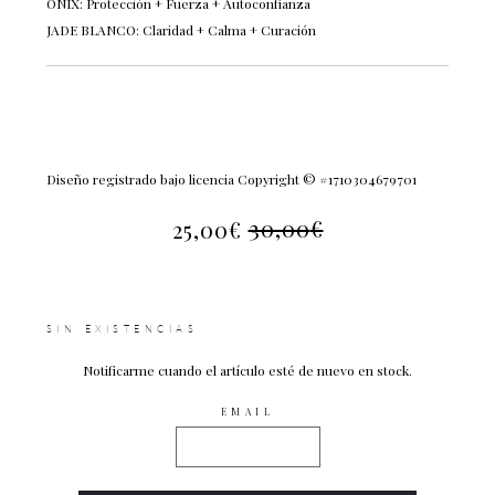
ÓNIX: Protección + Fuerza + Autoconfianza
JADE BLANCO: Claridad + Calma + Curación
Diseño registrado bajo licencia Copyright © #1710304679701
30,00
€
25,00
€
EL
EL
PRECIO
PRECIO
ACTUAL
ORIGINAL
ES:
ERA:
SIN EXISTENCIAS
25,00€.
30,00€.
Notificarme cuando el artículo esté de nuevo en stock.
EMAIL