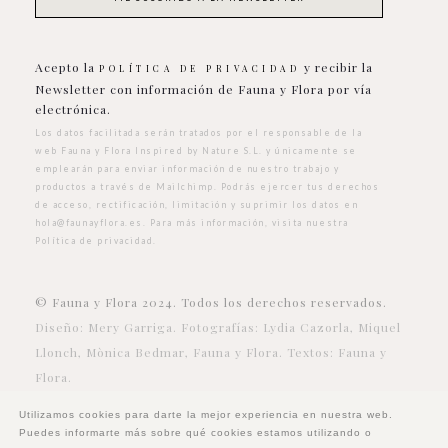
Acepto la
y recibir la
POLÍTICA DE PRIVACIDAD
Newsletter con información de Fauna y Flora por vía
electrónica.
Los datos facilitada serán tratados por el responsable de la
web Fauna y Flora Inspired by Nature S.L. y únicamente se
emplearán para enviar información de nuestro trabajo y
productos a través de Mailchimp. Podrás ejercer tus derechos
de acceso, rectificación, limitación y suprimir los datos en
hola@faunayflora.es
. Para más información, visita nuestra
Política de privacidad
.
© Fauna y Flora 2024. Todos los derechos reservados.
Diseño: Mery Garriga. Fotografías: Lydia Cazorla, Miquel
Llonch, Mònica Bedmar, Fauna y Flora. Textos: Fauna y
Flora.
Utilizamos cookies para darte la mejor experiencia en nuestra web.
Puedes informarte más sobre qué cookies estamos utilizando o