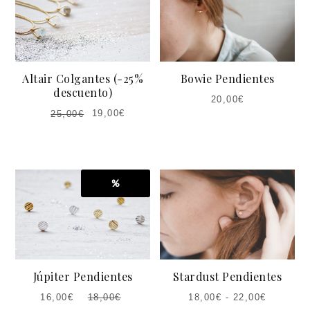
Altair Colgantes (-25%
Bowie Pendientes
descuento)
20,00
€
19,00
€
25,00
€
%
Júpiter Pendientes
Stardust Pendientes
16,00
€
18,00
€
-
22,00
€
18,00
€
EL
EL