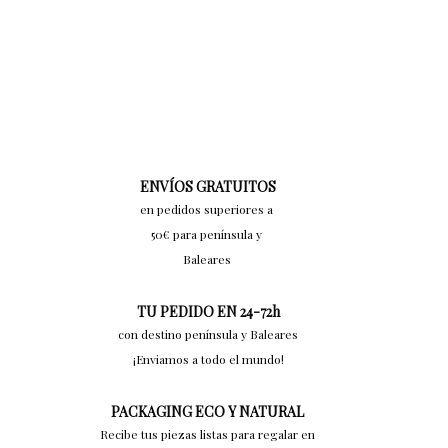
PRECIO
PRECIO
ACTUAL
ORIGINAL
ES:
ERA:
16,00€.
18,00€.
ENVÍOS GRATUITOS
en pedidos superiores a
50€ para península y
Baleares
TU PEDIDO EN 24-72h
con destino península y Baleares
¡Enviamos a todo el mundo!
PACKAGING ECO Y NATURAL
Recibe tus piezas listas para regalar en