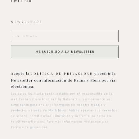
TWITTER
NEWSLETTER
Acepto la
y recibir la
POLÍTICA DE PRIVACIDAD
Newsletter con información de Fauna y Flora por vía
electrónica.
Los datos facilitada serán tratados por el responsable de la
web Fauna y Flora Inspired by Nature S.L. y únicamente se
emplearán para enviar información de nuestro trabajo y
productos a través de Mailchimp. Podrás ejercer tus derechos
de acceso, rectificación, limitación y suprimir los datos en
hola@faunayflora.es
. Para más información, visita nuestra
Política de privacidad
.