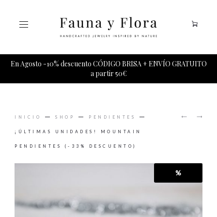
Tu carrito esta vacio.
En Agosto -10% descuento CÓDIGO BRISA + ENVÍO GRATUITO
a partir 50€
PRODUCT
MIAU
HALLEY
NAVIGAT
INICIO
SHOP
PENDIENTES
PENDIE
PENDIE
(-15%
¡ÚLTIMAS UNIDADES! MOUNTAIN
DESCUE
PENDIENTES (-33% DESCUENTO)
%