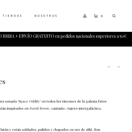
0
TIENDAS
NOSOTROS
 BRISA + ENVÍO GRATUITO en pedidos nacionales superiores a 50€
PRODUCT
SATURNO
¡ÚLTIMA
NAVIGATI
COLGANT
UNIDADE
X
es
PENDIEN
(-10%
DESCUEN
ra sonaría ‘
Space Oddity
’ en todos los rincones de la galaxia.Estos
stán inspirados en
David Bowie
, cantante, viajero intergaláctico,
atón y están soldados, pulidos y chapados en oro de 18kt. Son