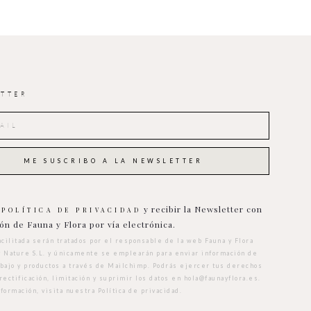
TTER
a
y recibir la Newsletter con
POLÍTICA DE PRIVACIDAD
ón de Fauna y Flora por vía electrónica.
acilitada serán tratados por el responsable de la web Fauna y Flora
y Nature S.L. y únicamente se emplearán para enviar información de
abajo y productos a través de Mailchimp. Podrás ejercer tus derechos
rectificación, limitación y suprimir los datos en
hola@faunayflora.es
.
nformación, visita nuestra
Política de privacidad
.