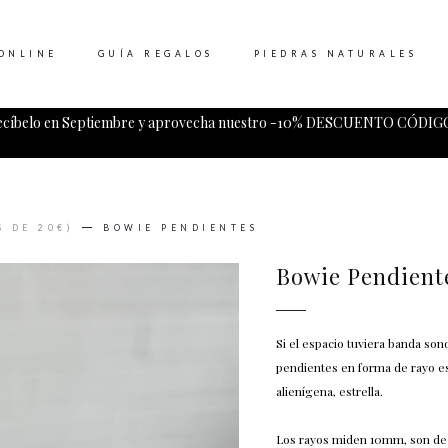
ONLINE
GUÍA REGALOS
PIEDRAS NATURALES
ecíbelo en Septiembre y aprovecha nuestro -10% DESCUENTO CÓDIGO
Tu carrito esta vacio.
 DE 20€)
BOWIE PENDIENTES
Bowie Pendient
Si el espacio tuviera banda sono
pendientes en forma de rayo e
alienígena, estrella.
Los rayos miden 10mm, son de l