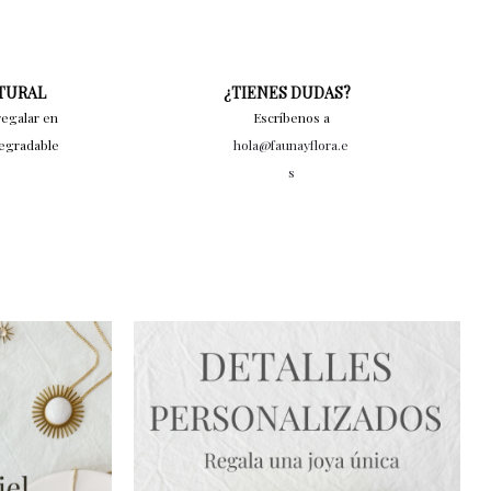
ATURAL
¿TIENES DUDAS?
regalar en
Escríbenos a
degradable
hola@faunayflora.e
s