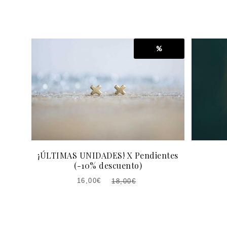
%
¡ÚLTIMAS UNIDADES! X Pendientes
(-10% descuento)
16,00
€
18,00
€
EL
EL
PRECIO
PRECIO
ACTUAL
ORIGINAL
ES:
ERA: