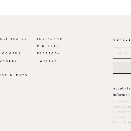
POLÍTICA DE
INSTAGRAM
NEWSLE
PINTEREST
E COMPRA
FACEBOOK
IONALES
TWITTER
SISTIMIENTO
Acepto l
informaci
Los datos f
Inspired b
nuestro tr
de acceso, 
Para más i