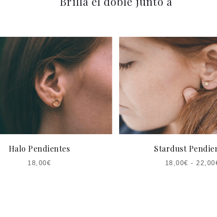
Brilla el doble junto a
Halo Pendientes
Stardust Pendie
18,00
€
18,00
€
-
22,00