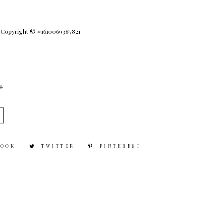
ia Copyright © #1610069387821
DAD
BOOK
TWITTER
PINTEREST