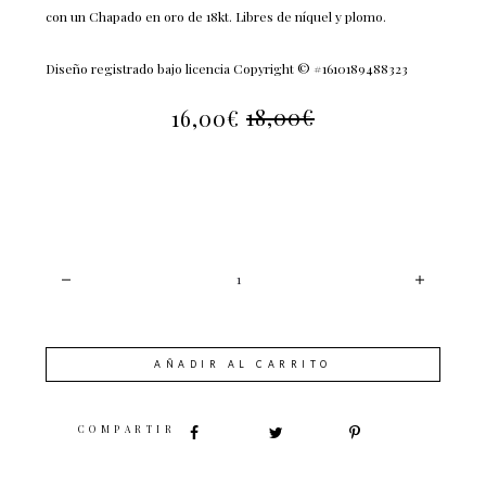
con un Chapado en oro de 18kt. Libres de níquel y plomo.
Diseño registrado bajo licencia Copyright © #1610189488323
18,00
€
16,00
€
EL
EL
PRECIO
PRECIO
ACTUAL
ORIGINAL
ES:
ERA:
16,00€.
18,00€.
CANTIDAD
AÑADIR AL CARRITO
SHARE