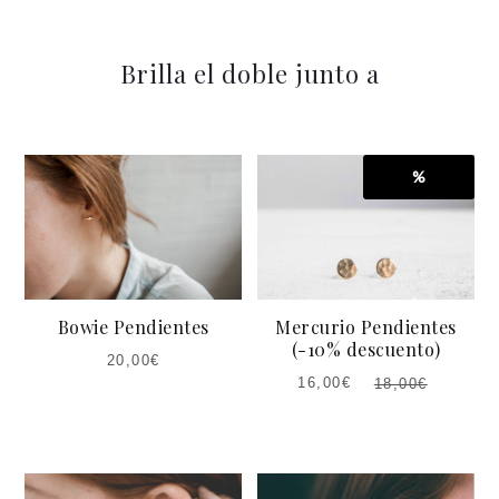
Brilla el doble junto a
%
Bowie Pendientes
Mercurio Pendientes
(-10% descuento)
20,00
€
16,00
€
18,00
€
EL
EL
PRECIO
PRECIO
ACTUAL
ORIGINAL
ES:
ERA: