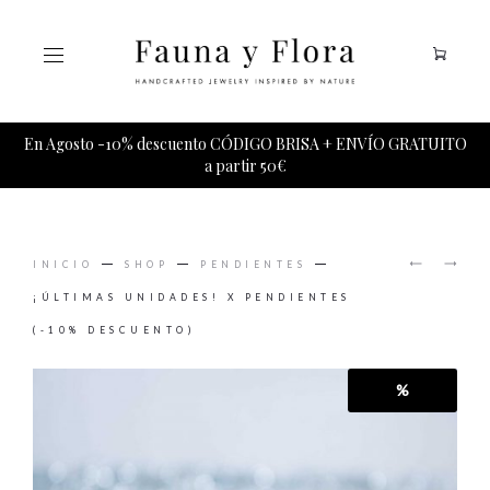
Tu carrito esta vacio.
En Agosto -10% descuento CÓDIGO BRISA + ENVÍO GRATUITO
a partir 50€
PRODUCT
BOWIE
PULSER
NAVIGAT
INICIO
SHOP
PENDIENTES
PENDIE
MINERA
¡ÚLTIMAS UNIDADES! X PENDIENTES
(-10% DESCUENTO)
%