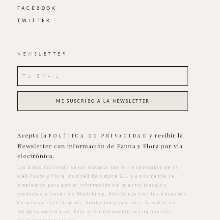
FACEBOOK
TWITTER
NEWSLETTER
Acepto la
y recibir la
POLÍTICA DE PRIVACIDAD
Newsletter con información de Fauna y Flora por vía
electrónica.
Los datos facilitada serán tratados por el responsable de la
web Fauna y Flora Inspired by Nature S.L. y únicamente se
emplearán para enviar información de nuestro trabajo y
productos a través de Mailchimp. Podrás ejercer tus derechos
de acceso, rectificación, limitación y suprimir los datos en
hola@faunayflora.es
. Para más información, visita nuestra