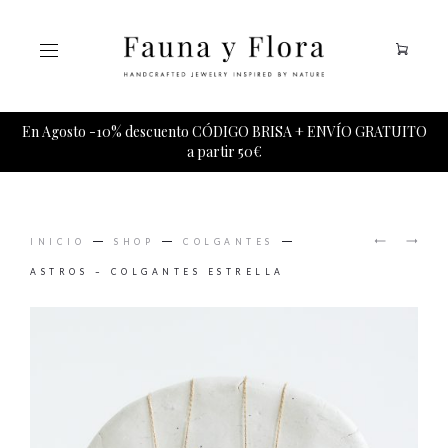
Tu carrito esta vacio.
En Agosto -10% descuento CÓDIGO BRISA + ENVÍO GRATUITO
a partir 50€
PRODUCT
DESTEL
ASTROS
NAVIGAT
INICIO
SHOP
COLGANTES
COLGAN
–
COLGAN
ASTROS – COLGANTES ESTRELLA
LUNA