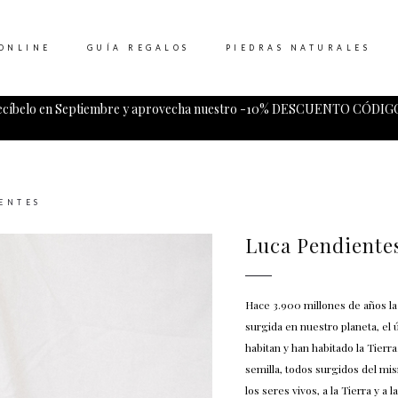
ONLINE
GUÍA REGALOS
PIEDRAS NATURALES
ecíbelo en Septiembre y aprovecha nuestro -10% DESCUENTO CÓDIGO
Tu carrito esta vacio.
ENTES
Luca Pendiente
Hace 3.900 millones de años la 
surgida en nuestro planeta, el
habitan y han habitado la Tierra
semilla, todos surgidos del mis
los seres vivos, a la Tierra y a