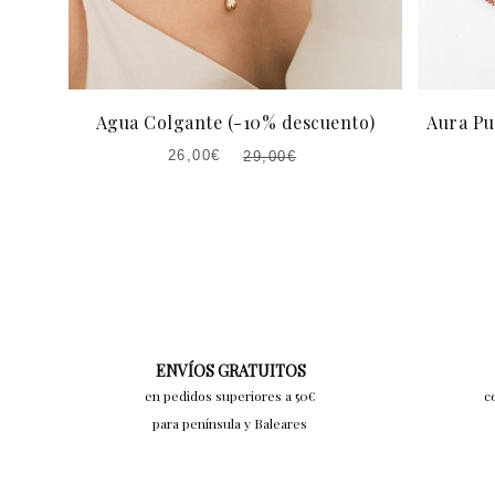
Agua Colgante (-10% descuento)
Aura Pu
26,00
€
29,00
€
EL
EL
PRECIO
PRECIO
ACTUAL
ORIGINAL
ES:
ERA:
26,00€.
29,00€.
ENVÍOS GRATUITOS
en pedidos superiores a 50€
c
para península y Baleares