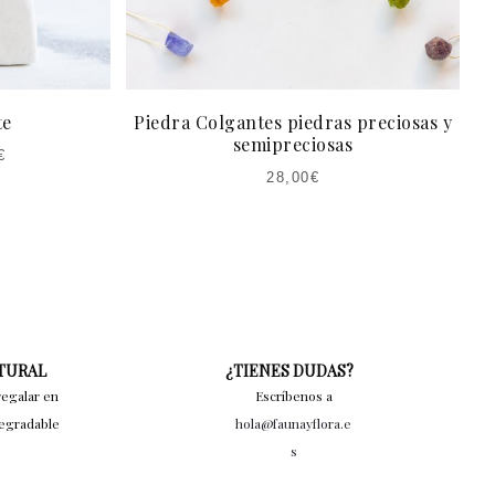
te
Piedra Colgantes piedras preciosas y
semipreciosas
€
28,00
€
ATURAL
¿TIENES DUDAS?
regalar en
Escríbenos a
degradable
hola@faunayflora.e
s