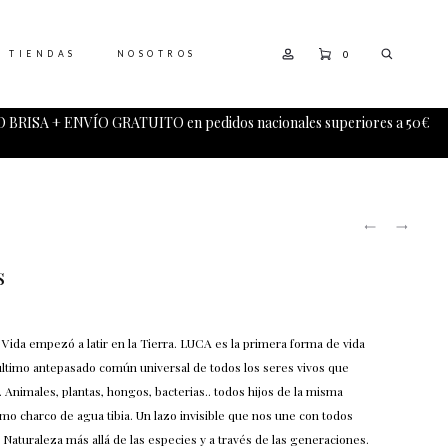
0
TIENDAS
NOSOTROS
 BRISA + ENVÍO GRATUITO en pedidos nacionales superiores a 50€
PRODUCT
EMBRIÓ
INTERST
NAVIGATI
PENDIEN
PENDIEN
(-12%
s
DESCUEN
Vida empezó a latir en la Tierra. LUCA es la primera forma de vida
 último antepasado común universal de todos los seres vivos que
. Animales, plantas, hongos, bacterias.. todos hijos de la misma
mo charco de agua tibia. Un lazo invisible que nos une con todos
 la Naturaleza más allá de las especies y a través de las generaciones.