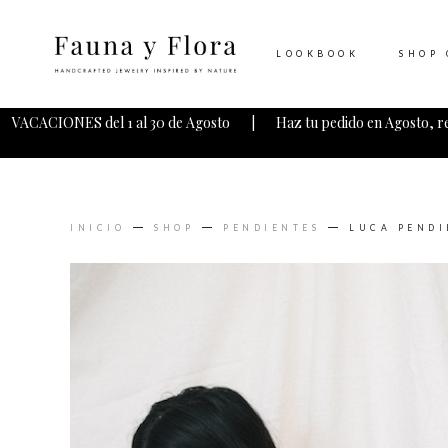
LOOKBOOK
SHOP 
VACACIONES del 1 al 30 de Agosto | Haz tu pedido en Agosto, r
INICIO
SHOP
PENDIENTES
LUCA PENDI