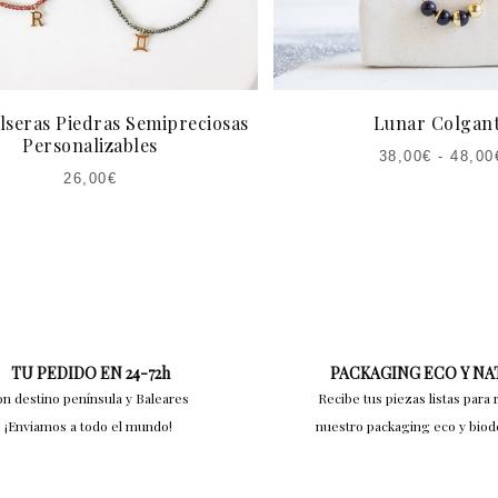
lseras Piedras Semipreciosas
Lunar Colgan
Personalizables
38,00
€
-
48,00
26,00
€
TU PEDIDO EN 24-72h
PACKAGING ECO Y N
on destino península y Baleares
Recibe tus piezas listas para 
¡Enviamos a todo el mundo!
nuestro packaging eco y bio