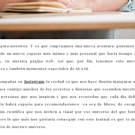
l para nosotros. Y es que empezamos una nueva aventura: ponemos
a de un nuevo espacio más íntimo y más personal que hacía tiempo
sa, en nuestra página web. Así que, por fin, tenemos este nue
nes y también momentos especiales de tú a tú.
compañas en
Instagram
,
la verdad es que nos hace ilusión inaugurar
s contigo muchos de los secretos e historias que esconden nuestr
 y personas que nos inspiran y que nos recuerdan que cada día d
ién habrá espacio para recomendaciones –ya sea de libros, de escap
n científica que nos inviten a viajar por ese universo del que fo
ero lo que más nos gustaría conseguir con este Journal es que te in
ién de nuestro universo.