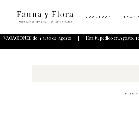
LOOKBOOK
SHOP 
VACACIONES del 1 al 30 de Agosto | Haz tu pedido en Agosto, r
TODOS