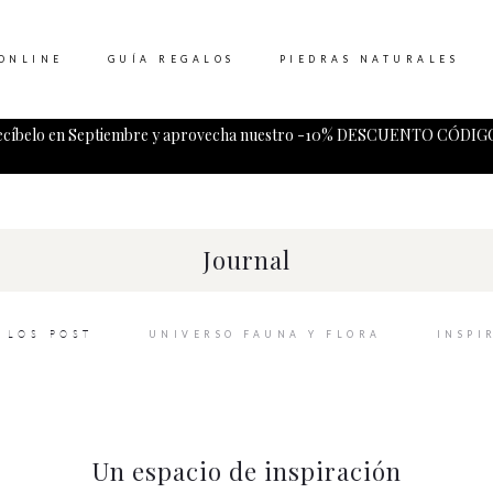
ONLINE
GUÍA REGALOS
PIEDRAS NATURALES
ecíbelo en Septiembre y aprovecha nuestro -10% DESCUENTO CÓDIGO
Tu carrito esta vacio.
Journal
 LOS POST
UNIVERSO FAUNA Y FLORA
INSPI
Un espacio de inspiración