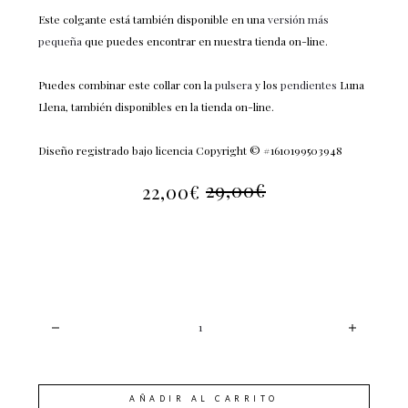
Este colgante está también disponible en una
versión más
pequeña
que puedes encontrar en nuestra tienda on-line.
Puedes combinar este collar con la
pulsera
y los
pendientes
Luna
Llena, también disponibles en la tienda on-line.
Diseño registrado bajo licencia Copyright © #1610199503948
29,00
€
22,00
€
EL
EL
PRECIO
PRECIO
ACTUAL
ORIGINAL
ES:
ERA:
22,00€.
29,00€.
CANTIDAD
AÑADIR AL CARRITO