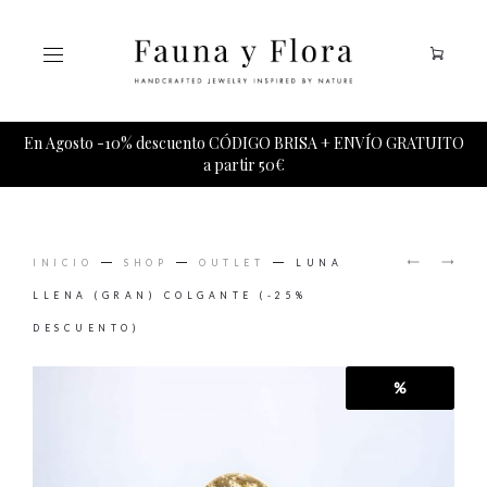
Tu carrito esta vacio.
En Agosto -10% descuento CÓDIGO BRISA + ENVÍO GRATUITO
a partir 50€
PRODUCT
FASES
OSA
NAVIGAT
INICIO
SHOP
OUTLET
LUNA
LUNARE
MAYOR
COLLAR
COLGAN
LLENA (GRAN) COLGANTE (-25%
DESCUENTO)
%