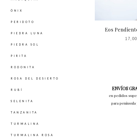
ÓNIX
PERIDOTO
Eos Pendient
PIEDRA LUNA
17,0
EL
PIEDRA SOL
PRECIO
PRECI
PIRITA
ACTUAL
ORIGIN
ES:
ER
RODONITA
17,00€.
22,00
ROSA DEL DESIERTO
ENVÍOS GR
RUBÍ
en pedidos supe
SELENITA
para península 
TANZANITA
TURMALINA
TURMALINA ROSA