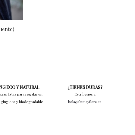
uento)
NG ECO Y NATURAL
¿TIENES DUDAS?
ezas listas para regalar en
Escríbenos a
aging eco y biodegradable
hola@faunayflora.es