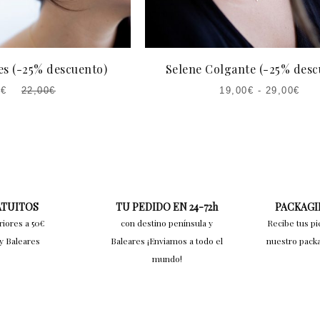
es (-25% descuento)
Selene Colgante (-25% desc
0
€
22,00
€
19,00
€
-
29,00
€
EL
O
AL
A:
€.
ATUITOS
TU PEDIDO EN 24-72h
PACKAGI
riores a 50€
con destino península y
Recibe tus pi
y Baleares
Baleares ¡Enviamos a todo el
nuestro pack
mundo!