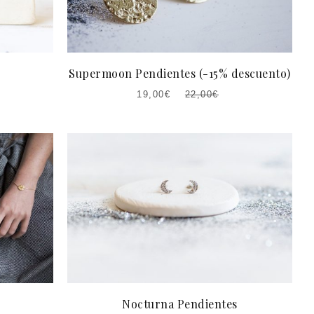
Supermoon Pendientes (-15% descuento)
19,00
€
22,00
€
EL
EL
PRECIO
PRECIO
ACTUAL
ORIGINAL
ES:
ERA:
19,00€.
22,00€.
Nocturna Pendientes