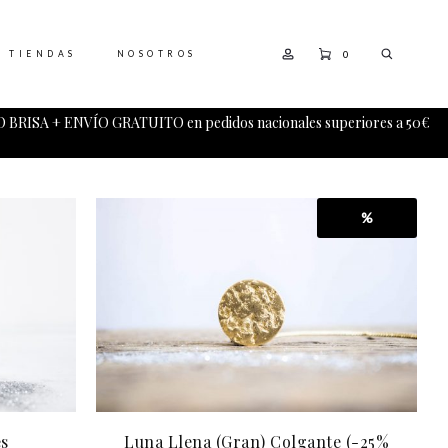
0
TIENDAS
NOSOTROS
 BRISA + ENVÍO GRATUITO en pedidos nacionales superiores a 50€
%
es
Luna Llena (Gran) Colgante (-25%