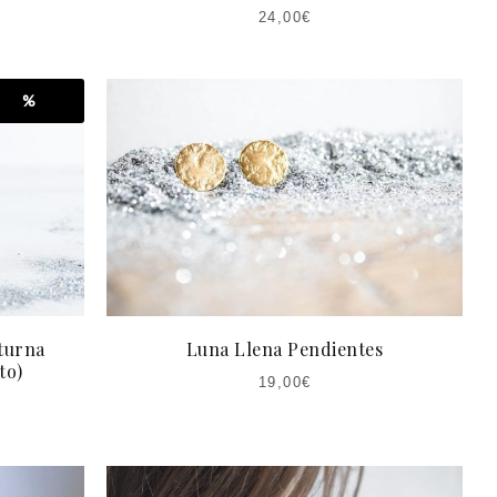
24,00
€
%
turna
Luna Llena Pendientes
to)
19,00
€