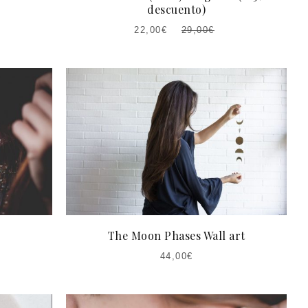
descuento)
22,00
€
29,00
€
EL
EL
PRECIO
PRECIO
ACTUAL
ORIGINAL
ES:
ERA:
22,00€.
29,00€.
The Moon Phases Wall art
44,00
€