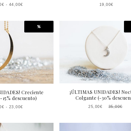
0
€
-
44,00
€
19,00
€
%
¡ÚLTIMAS UNIDADES! Noc
IDADES! Creciente
Colgante (-30% descuen
(-15% descuento)
25,00
€
35,00
€
0
€
-
23,00
€
EL
EL
PRECIO
PRECIO
ACTUAL
ORIGINAL