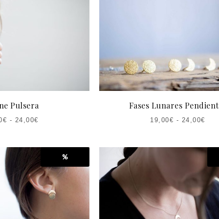
ES:
ERA:
25,00€.
35,00€.
ne Pulsera
Fases Lunares Pendient
0
€
-
24,00
€
19,00
€
-
24,00
€
%