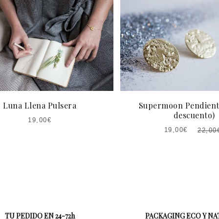
Luna Llena Pulsera
Supermoon Pendient
descuento)
19,00
€
19,00
€
22,00
EL
EL
PRECIO
PRECIO
ACTUAL
ORIGINAL
ES:
ERA:
19,00€.
22,00€.
TU PEDIDO EN 24-72h
PACKAGING ECO Y N