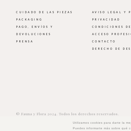
CUIDADO DE LAS PIEZAS
AVISO LEGAL Y 
PACKAGING
PRIVACIDAD
PAGO, ENVÍOS Y
CONDICIONES D
DEVOLUCIONES
ACCESO PROFES
PRENSA
CONTACTO
DERECHO DE DE
© Fauna y Flora 2024. Todos los derechos reservados.
Diseño: Mery Garriga. Fotografías: Lydia Cazorla, Miquel Llo
Utilizamos cookies para darte la me
Puedes informarte más sobre qué co