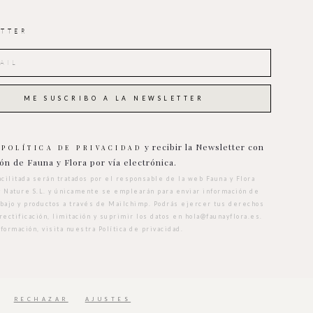
TTER
a
y recibir la Newsletter con
POLÍTICA DE PRIVACIDAD
ón de Fauna y Flora por vía electrónica.
acilitada serán tratados por el responsable de la web Fauna y Flora
y Nature S.L. y únicamente se emplearán para enviar información de
abajo y productos a través de Mailchimp. Podrás ejercer tus derechos
rectificación, limitación y suprimir los datos en
hola@faunayflora.es
.
nformación, visita nuestra
Política de privacidad
.
RECHAZAR
AJUSTES