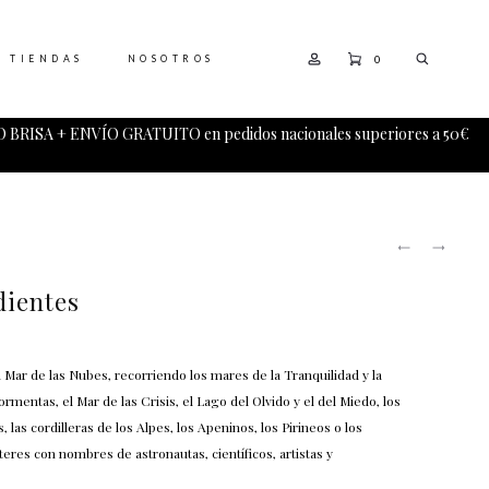
0
TIENDAS
NOSOTROS
 BRISA + ENVÍO GRATUITO en pedidos nacionales superiores a 50€
PRODUCT
MELANCO
TARJETA
NAVIGATI
PENDIEN
REGALO
dientes
 Mar de las Nubes, recorriendo los mares de la Tranquilidad y la
rmentas, el Mar de las Crisis, el Lago del Olvido y el del Miedo, los
 las cordilleras de los Alpes, los Apeninos, los Pirineos o los
eres con nombres de astronautas, científicos, artistas y