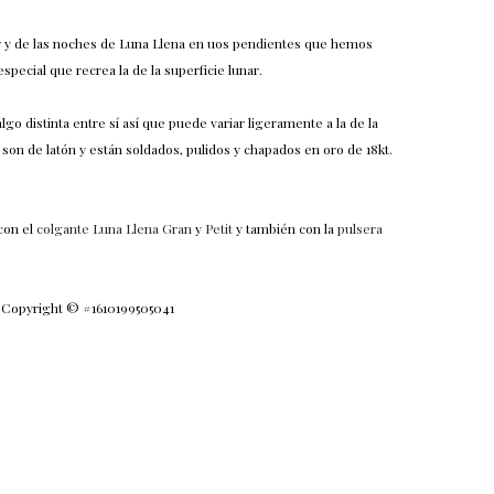
ar y de las noches de Luna Llena en uos pendientes que hemos
special que recrea la de la superficie lunar.
lgo distinta entre sí así que puede variar ligeramente a la de la
on de latón y están soldados, pulidos y chapados en oro de 18kt.
con el
colgante Luna Llena Gran
y
Petit
y también con la
pulsera
a Copyright © #1610199505041