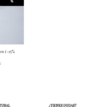
%
es (-15%
€
ATURAL
¿TIENES DUDAS?