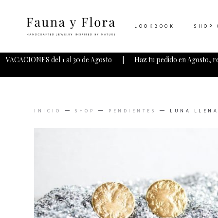
LOOKBOOK
SHOP 
VACACIONES del 1 al 30 de Agosto | Haz tu pedido en Agosto, r
INICIO
SHOP
PENDIENTES
LUNA LLENA