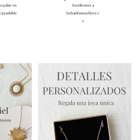
regalar en
Escríbenos a
degradable
hola@faunayflora.e
s