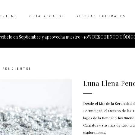
ONLINE
GUÍA REGALOS
PIEDRAS NATURALES
ecíbelo en Septiembre y aprovecha nuestro -10% DESCUENTO CÓDIGO
Tu carrito esta vacio.
 PENDIENTES
Luna Llena Pen
Desde el Mar de la Serenidad al
Fecundidad, el Océano de las To
lagos de la Bondad y los Sueños,
Cárpatos y sus más de 1500 crát
exploradores.