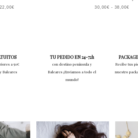
22,00
€
30,00
€
-
38,00
€
ATUITOS
TU PEDIDO EN 24-72h
PACKAGI
riores a 50€
con destino península y
Recibe tus pi
y Baleares
Baleares ¡Enviamos a todo el
nuestro pack
mundo!