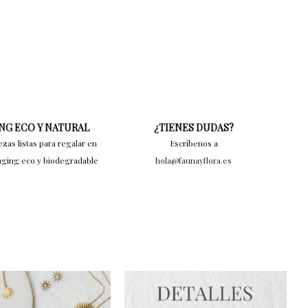
NG ECO Y NATURAL
¿TIENES DUDAS?
ezas listas para regalar en
Escríbenos a
aging eco y biodegradable
hola@faunayflora.es