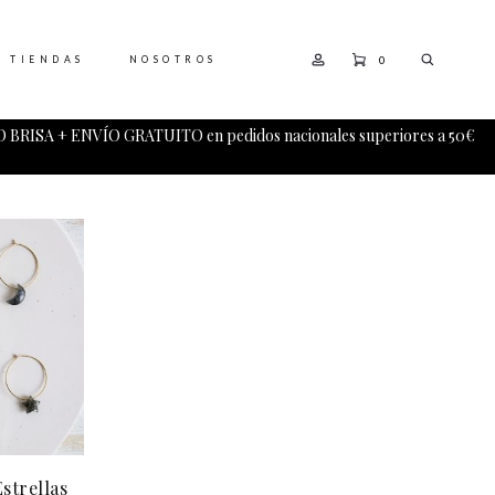
0
TIENDAS
NOSOTROS
 BRISA + ENVÍO GRATUITO en pedidos nacionales superiores a 50€
strellas