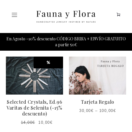
Tu carrito esta vacio.
En Agosto -10% descuento CÓDIGO BRISA + ENVÍO GRATUITO
a partir 50€
%
Selected Crystals, Ed.96
Tarjeta Regalo
Varitas de Selenita (-15%
30,00
€
–
100,00
€
descuento)
14,00
€
10,00
€