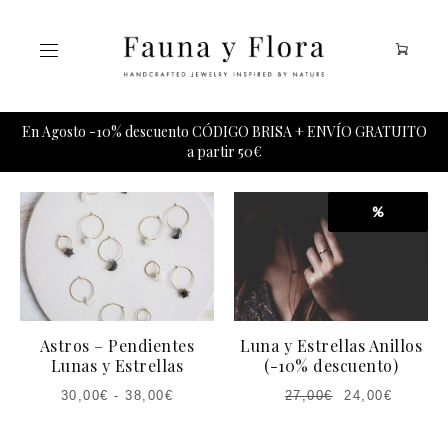
Tu carrito esta vacio.
En Agosto -10% descuento CÓDIGO BRISA + ENVÍO GRATUITO
a partir 50€
%
Astros – Pendientes
Luna y Estrellas Anillos
Lunas y Estrellas
(-10% descuento)
30,00
€
-
38,00
€
27,00
€
24,00
€