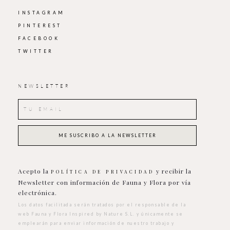
INSTAGRAM
PINTEREST
FACEBOOK
TWITTER
NEWSLETTER
Acepto la
y recibir la
POLÍTICA DE PRIVACIDAD
Newsletter con información de Fauna y Flora por vía
electrónica.
Los datos facilitada serán tratados por el responsable de la
web Fauna y Flora Inspired by Nature S.L. y únicamente se
emplearán para enviar información de nuestro trabajo y